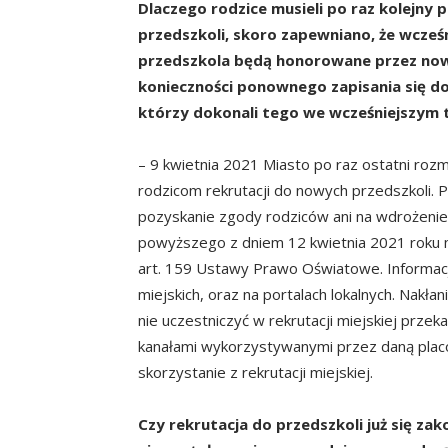
Dlaczego rodzice musieli po raz kolejny 
przedszkoli, skoro zapewniano, że wcześ
przedszkola będą honorowane przez now
konieczności ponownego zapisania się do
kt
ó
rzy dokonali tego we wcześniejszym 
– 9 kwietnia 2021 Miasto po raz ostatni rozm
rodzicom rekrutacji do nowych przedszkoli. Pr
pozyskanie zgody rodziców ani na wdrożenie
powyższego z dniem 12 kwietnia 2021 roku mia
art. 159 Ustawy Prawo Oświatowe. Informacja
miejskich, oraz na portalach lokalnych. Nakł
nie uczestniczyć w rekrutacji miejskiej prz
kanałami wykorzystywanymi przez daną placó
skorzystanie z rekrutacji miejskiej.
Czy rekrutacja do przedszkoli już się zak