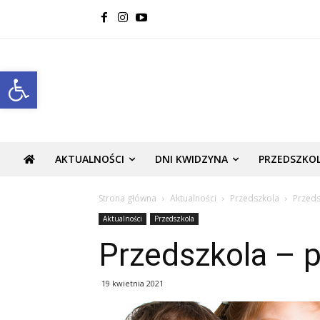
Open toolbar
AKTUALNOŚCI
DNI KWIDZYNA
PRZEDSZKO
Strona główna
Aktualności
Przedszkola
Przeds
Aktualności
Przedszkola
Przedszkola – p
19 kwietnia 2021