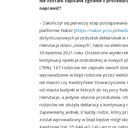
nie zostało zapisane zgodnie z procedur
naprawić?
– Zakończył się pierwszy etap postępowania 
platformie Nabór [
https://nabor.pcss.pl/kwi
dotychczasowych przedszkoli deklarowali w ni
rekrutacja dzieci „nowych”, także na elektron
30 kwietnia 2021 roku. Ostateczne wyniki re
kontynuacji opieki przedszkolnej w nowych p
(78%). 167 rodziców nie zapisało swoich dzi
wprowadzenie w błąd rodziców przez niektór
nie miasto czy Kwidzyńskie Stowarzyszenie
od miasta budynki w których do tej pory fun
rekrutacje, a jedynie obecne przedszkola. Utw
rodziców nie złożyła deklaracji o kontynuacji 
Zapewniamy jednak, iż każdy rodzic, który pr
został wprowadzony w błąd będzie mógł sko
Kwidzynie [tel. 55 646-47-14] i jeszcze zgł