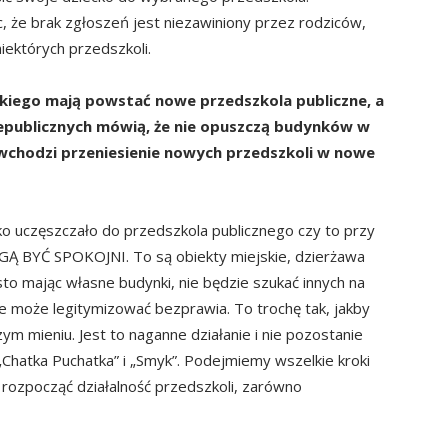
 że brak zgłoszeń jest niezawiniony przez rodziców,
niektórych przedszkoli.
skiego mają powstać nowe przedszkola publiczne, a
epublicznych mówią, że nie opuszczą budynków w
ę wchodzi przeniesienie nowych przedszkoli w nowe
ecko uczęszczało do przedszkola publicznego czy to przy
OGĄ BYĆ SPOKOJNI. To są obiekty miejskie, dzierżawa
o mając własne budynki, nie będzie szukać innych na
ie może legitymizować bezprawia. To trochę tak, jakby
ym mieniu. Jest to naganne działanie i nie pozostanie
„Chatka Puchatka” i „Smyk”. Podejmiemy wszelkie kroki
 rozpocząć działalność przedszkoli, zarówno