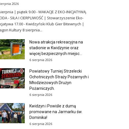
sierpnia 2026
sierpnia | piątek 9.00 - WAKACJE Z EKO-INICJATYWĄ.
DA - SIŁA I CIERPLIWOŚĆ | Stowarzyszenie Eko-
icjatywa 17.00 - Kwidzyński Klub Gier Bitewnych |
gon Kultury 8 sierpnia...
Nowa atrakcja rekreacyjna na
stadionie w Kwidzynie oraz
więcej bezpiecznych miejsc...
6 sierpnia 2026
Powiatowy Turniej Strzelecki
Ochotniczych Straży Pożarnych i
Młodzieżowych Drużyn
Pożarniczych.
6 sierpnia 2026
Kwidzyn i Powiśle z dumą
promowane na Jarmarku św.
Dominika!
6 sierpnia 2026