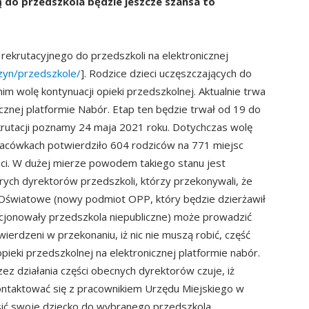
ą do przedszkola będzie jeszcze szansa to
rekrutacyjnego do przedszkoli na elektronicznej
dzyn/przedszkole/
]. Rodzice dzieci uczęszczających do
m wolę kontynuacji opieki przedszkolnej. Aktualnie trwa
icznej platformie Nabór. Etap ten będzie trwał od 19 do
krutacji poznamy 24 maja 2021 roku. Dotychczas wolę
lacówkach potwierdziło 604 rodziców na 771 miejsc
eci. W dużej mierze powodem takiego stanu jest
ych dyrektorów przedszkoli, którzy przekonywali, że
 Oświatowe (nowy podmiot OPP, który będzie dzierżawił
kcjonowały przedszkola niepubliczne) może prowadzić
ierdzeni w przekonaniu, iż nic nie muszą robić, część
opieki przedszkolnej na elektronicznej platformie nabór.
zez działania części obecnych dyrektorów czuje, iż
ntaktować się z pracownikiem Urzędu Miejskiego w
osić swoje dziecko do wybranego przedszkola.