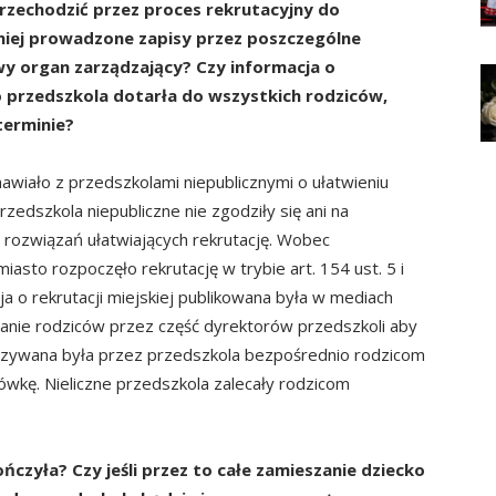
przechodzić przez proces rekrutacyjny do
niej prowadzone zapisy przez poszczeg
ó
lne
y organ zarządzający? Czy informacja o
 przedszkola dotarła do wszystkich rodzic
ó
w,
terminie?
awiało z przedszkolami niepublicznymi o ułatwieniu
zedszkola niepubliczne nie zgodziły się ani na
 rozwiązań ułatwiających rekrutację. Wobec
sto rozpoczęło rekrutację w trybie art. 154 ust. 5 i
 o rekrutacji miejskiej publikowana była w mediach
anianie rodziców przez część dyrektorów przedszkoli aby
ekazywana była przez przedszkola bezpośrednio rodzicom
wkę. Nieliczne przedszkola zalecały rodzicom
ończyła? Czy jeśli przez to całe zamieszanie dziecko