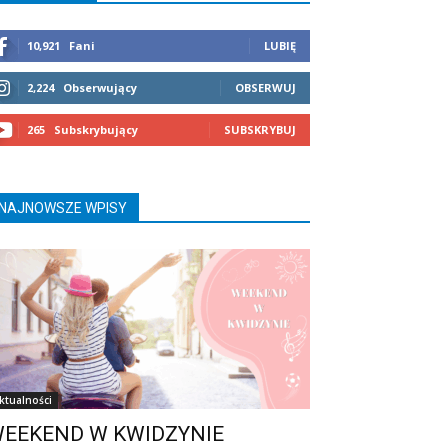
10,921
Fani
LUBIĘ
2,224
Obserwujący
OBSERWUJ
265
Subskrybujący
SUBSKRYBUJ
NAJNOWSZE WPISY
ktualności
EEKEND W KWIDZYNIE