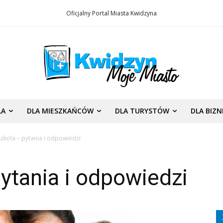
Oficjalny Portal Miasta Kwidzyna
LA
DLA MIESZKAŃCÓW
DLA TURYSTÓW
DLA BIZ
zkola – pytania i odpowiedzi
ytania i odpowiedzi