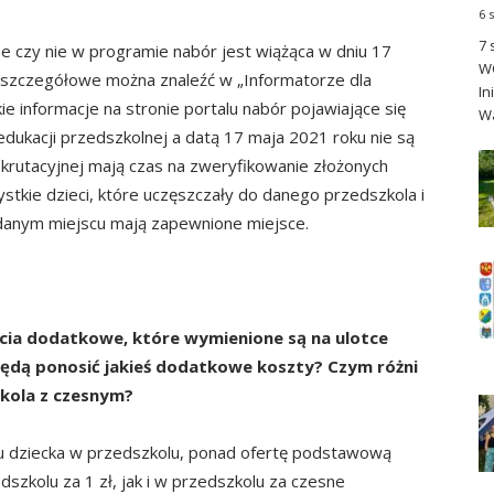
6 
7 
e czy nie w programie nabór jest wiążąca w dniu 17
WO
e szczegółowe można znaleźć w „Informatorze dla
In
 informacje na stronie portalu nabór pojawiające się
Wa
edukacji przedszkolnej a datą 17 maja 2021 roku nie są
ekrutacyjnej mają czas na zweryfikowanie złożonych
tkie dzieci, które uczęszczały do danego przedszkola i
danym miejscu mają zapewnione miejsce.
cia dodatkowe, które wymienione są na ulotce
będą ponosić jakieś dodatkowe koszty? Czym różni
zkola z czesnym?
u dziecka w przedszkolu, ponad ofertę podstawową
dszkolu za 1 zł, jak i w przedszkolu za czesne