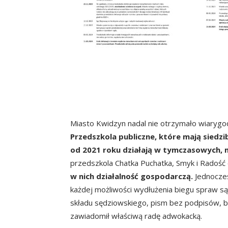
Miasto Kwidzyn nadal nie otrzymało wiarygo
Przedszkola publiczne, które mają siedz
od 2021 roku działają w tymczasowych, m
przedszkola Chatka Puchatka, Smyk i Radość
w nich działalność gospodarczą.
Jednocześ
każdej możliwości wydłużenia biegu spraw s
składu sędziowskiego, pism bez podpisów, br
zawiadomił właściwą radę adwokacką.