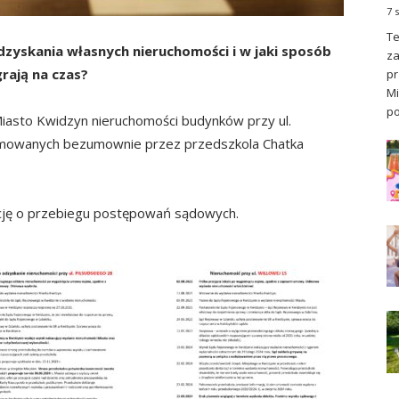
7 
Te
zyskania własnych nieruchomości i w jaki sposób
za
rają na czas?
pr
Mi
po
asto Kwidzyn nieruchomości budynków przy ul.
ajmowanych bezumownie przez przedszkola Chatka
cję o przebiegu postępowań sądowych.