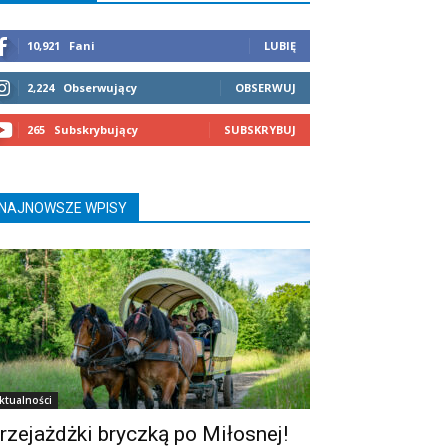
10,921
Fani
LUBIĘ
2,224
Obserwujący
OBSERWUJ
265
Subskrybujący
SUBSKRYBUJ
NAJNOWSZE WPISY
ktualności
rzejażdżki bryczką po Miłosnej!