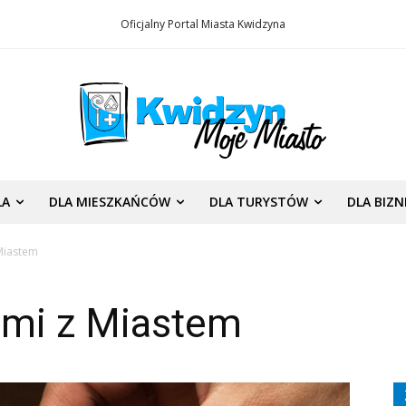
Oficjalny Portal Miasta Kwidzyna
LA
DLA MIESZKAŃCÓW
DLA TURYSTÓW
DLA BIZ
Miastem
ami z Miastem