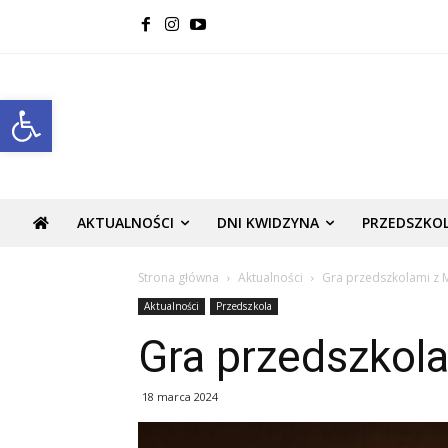
Open toolbar
AKTUALNOŚCI
DNI KWIDZYNA
PRZEDSZKO
Strona główna
Aktualności
Gra przedszkolami z 
Aktualności
Przedszkola
Gra przedszkol
18 marca 2024