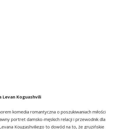
a Levan Koguashvili
umorem komedia romantyczna o poszukiwaniach miłości
wny portret damsko-męskich relacji i przewodnik dla
Levana Kougashviliego to dowód na to, że gruzińskie