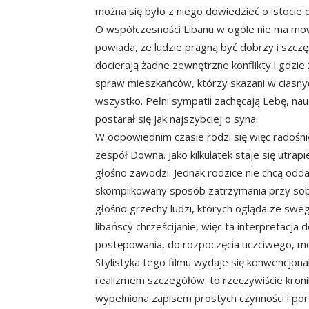
można się było z niego dowiedzieć o istocie d
O współczesności Libanu w ogóle nie ma mowy 
powiada, że ludzie pragną być dobrzy i szcz
docierają żadne zewnętrzne konflikty i gdzie
spraw mieszkańców, którzy skazani w ciasnych
wszystko. Pełni sympatii zachęcają Lebę, nau
postarał się jak najszybciej o syna.
W odpowiednim czasie rodzi się więc radośnie
zespół Downa. Jako kilkulatek staje się utrap
głośno zawodzi. Jednak rodzice nie chcą odd
skomplikowany sposób zatrzymania przy sobi
głośno grzechy ludzi, których ogląda ze swe
libańscy chrześcijanie, więc ta interpretacja
postępowania, do rozpoczęcia uczciwego, mor
Stylistyka tego filmu wydaje się konwencjona
realizmem szczegółów: to rzeczywiście kroni
wypełniona zapisem prostych czynności i port