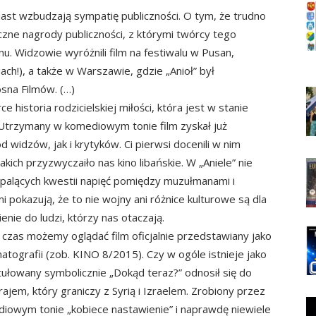
miast wzbudzają sympatię publiczności. O tym, że trudno
liczne nagrody publiczności, z którymi twórcy tego
nu. Widzowie wyróżnili film na festiwalu w Pusan,
ch!), a także w Warszawie, gdzie „Anioł” był
sna Filmów. (…)
ce historia rodzicielskiej miłości, która jest w stanie
. Utrzymany w komediowym tonie film zyskał już
widzów, jak i krytyków. Ci pierwsi docenili w nim
ich przyzwyczaiło nas kino libańskie. W „Aniele” nie
 palących kwestii napięć pomiędzy muzułmanami i
 pokazują, że to nie wojny ani różnice kulturowe są dla
enie do ludzi, którzy nas otaczają.
ś czas możemy oglądać film oficjalnie przedstawiany jako
ematografii (zob. KINO 8/2015). Czy w ogóle istnieje jako
tułowany symbolicznie „Dokąd teraz?” odnosił się do
jem, który graniczy z Syrią i Izraelem. Zrobiony przez
diowym tonie „kobiece nastawienie” i naprawdę niewiele