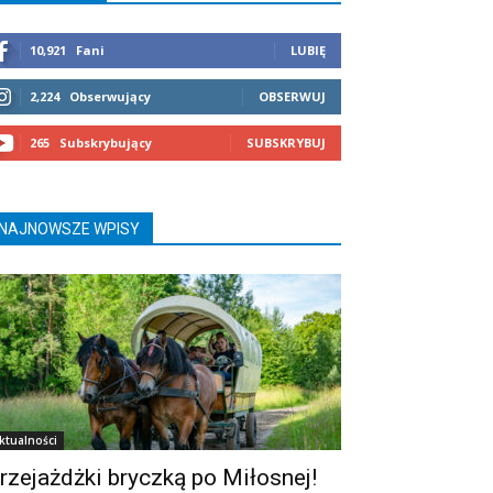
10,921
Fani
LUBIĘ
2,224
Obserwujący
OBSERWUJ
265
Subskrybujący
SUBSKRYBUJ
NAJNOWSZE WPISY
ktualności
rzejażdżki bryczką po Miłosnej!