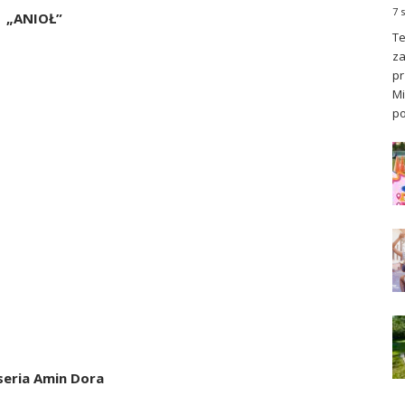
7 
„ANIOŁ”
Te
za
pr
Mi
po
seria Amin Dora