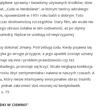
ątpliwie sprawny i świadomy używanych środków, idzie
 lat, „Cudu w Mediolanie”, w którym twórcy włoskiego
tini, opowiedzieli w 1951 roku baśń o dobrym Toto
as dosłownością szczegółów. Stary film, ale wcale nie
ałego obrazu osłabia w nim cudowność, aż po słynny
katedrą. Nędzarze uciekają od nieprzyjaznej
 aby dokonać zmiany. Potrzebują cudu. Kiedy pojawia się
yka go wrogie przyjęcie, a jego upadek zostaje uznany
taje się inne i problem prawdziwości czy też
hadiego, przestaje się liczyć. Wcale niegłupia konkluzja.
rostu zbyt sentymentalna i naiwna w naszych czasach. A
mu, który niesie intensywny emocjonalnie obraz triumfu
jednak zabrzmieć dziś mocniej niż kiedykolwiek.
 s. 75
DKI W CIEMNO”