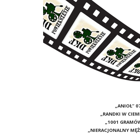
„ANIOŁ” 07
„RANDKI W CIEMN
„1001 GRAMÓW”
„NIERACJONALNY MĘŻC