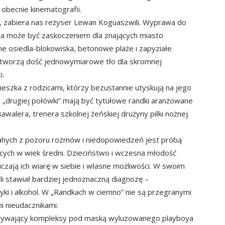
 obecnie kinematografii.
isi, zabiera nas reżyser Lewan Koguaszwili. Wyprawa do
ata może być zaskoczeniem dla znających miasto
ne osiedla-blokowiska, betonowe plaże i zapyziałe
 tworzą dość jednowymiarowe tło dla skromnej
i.
mieszka z rodzicami, którzy bezustannie utyskują na jego
 „drugiej połówki” mają być tytułowe randki aranżowane
awalera, trenera szkolnej żeńskiej drużyny piłki nożnej.
 błahych z pozoru rozmów i niedopowiedzeń jest próbą
ych w wiek średni. Dzieciństwo i wczesna młodość
zają ich wiarę w siebie i własne możliwości. W swoim
ili stawiał bardziej jednoznaczną diagnozę –
tyki i alkohol. W „Randkach w ciemno” nie są przegranymi
i nieudacznikami.
krywający kompleksy pod maską wyluzowanego playboya