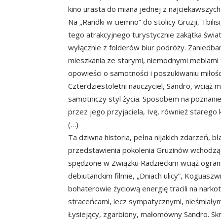
kino urasta do miana jednej z najciekawszych
Na „Randki w ciemno” do stolicy Gruzji, Tbil
tego atrakcyjnego turystycznie zakątka świ
wyłącznie z folderów biur podróży. Zaniedba
mieszkania ze starymi, niemodnymi meblami
opowieści o samotności i poszukiwaniu miłośc
Czterdziestoletni nauczyciel, Sandro, wciąż 
samotniczy styl życia. Sposobem na poznanie
przez jego przyjaciela, Ivę, również starego k
(…)
Ta dziwna historia, pełna nijakich zdarzeń,
przedstawienia pokolenia Gruzinów wchodząc
spędzone w Związku Radzieckim wciąż ogranic
debiutanckim filmie, „Dniach ulicy”, Koguaszw
bohaterowie życiową energię tracili na narko
straceńcami, lecz sympatycznymi, nieśmiałym
Łysiejący, zgarbiony, małomówny Sandro. S