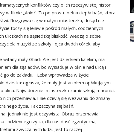
ramatycznych konfliktów czy o ich rzeczywistej historii.
w filmie „Anioł”. To po prostu pełna ciepła baśń, która
ęśliwi. Rozgrywa się w małym miasteczku, dokąd nie
 życie toczy się leniwie pośród małych, codziennych
 uliczkach na sąsiedzką bliskość, wiedzą o sobie
czyciela muzyki ze szkoły i ojca dwóch córek, aby
 witany mały Ghadi. Ale jest dzieckiem kalekim, ma
ieniem dla sąsiadów, bo wysiaduje w oknie nad ulicą i
ać go do zakładu. I Leba wprowadza w życie
e dziecka: ogłasza, że mały jest aniołem opłakującym
go okna. Najwidoczniej miasteczko zamieszkują maronici,
 do nich przemawia. I nie dziwią się wezwaniu do zmiany
alnego życia. Tak zaczyna się baśń.
lna, jednak nie jest oczywista. Obraz przemawia
ka codziennego życia, dla nas dość egzotyczna,
retami zwyczajnych ludzi. Jest to raczej