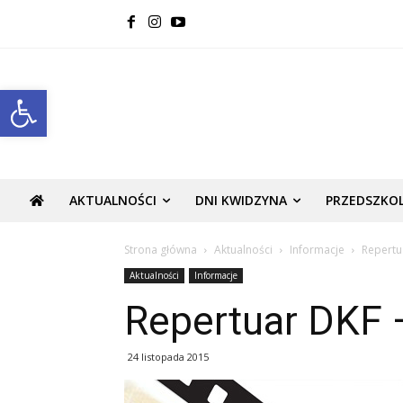
Open toolbar
AKTUALNOŚCI
DNI KWIDZYNA
PRZEDSZKO
Strona główna
Aktualności
Informacje
Repertu
Aktualności
Informacje
Repertuar DKF 
24 listopada 2015