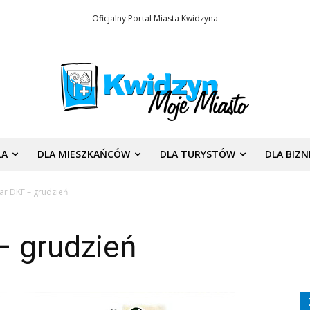
Oficjalny Portal Miasta Kwidzyna
LA
DLA MIESZKAŃCÓW
DLA TURYSTÓW
DLA BIZ
ar DKF – grudzień
– grudzień