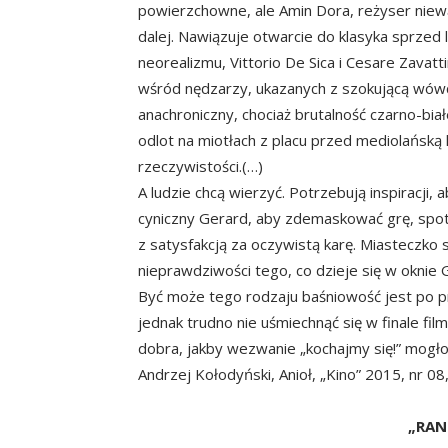
powierzchowne, ale Amin Dora, reżyser niew
dalej. Nawiązuje otwarcie do klasyka sprzed
neorealizmu, Vittorio De Sica i Cesare Zavat
wśród nędzarzy, ukazanych z szokującą wówcz
anachroniczny, chociaż brutalność czarno-bi
odlot na miotłach z placu przed mediolańską 
rzeczywistości.(…)
A ludzie chcą wierzyć. Potrzebują inspiracji,
cyniczny Gerard, aby zdemaskować grę, spot
z satysfakcją za oczywistą karę. Miasteczko s
nieprawdziwości tego, co dzieje się w oknie G
Być może tego rodzaju baśniowość jest po p
jednak trudno nie uśmiechnąć się w finale fil
dobra, jakby wezwanie „kochajmy się!” mogło 
Andrzej Kołodyński, Anioł, „Kino” 2015, nr 08,
„RAN