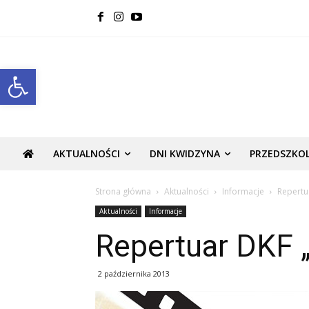
Open toolbar
AKTUALNOŚCI
DNI KWIDZYNA
PRZEDSZKO
Strona główna
Aktualności
Informacje
Repertu
Aktualności
Informacje
Repertuar DKF 
2 października 2013