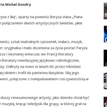
ria Michel Gondry
a z lilią”, oparty na powieści Borysa Viana „Piana
ym połączeniem dwóch artystycznych światów, jakie
ieści, sztuk teatralnych i piosenek, malarz, muzyk,
er; oryginalna i mało doceniona za życia postać Paryża
zzu i nieznanej wówczas we Francji literatury
 literatury rewolucyjnej językowo i ideologicznie,
zy. Odkryty na nowo w latach 60. przez młodzież
jej idolem i trafił do panteonu klasyków. Siłą jego
słowem, połączone z manipulowaniem rzeczywistością w
 duszy renesansowego artysty; jako dziecko chciał być
z muzykę, kręcąc teledyski dla grupy, w której grał na