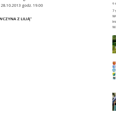
6 
 28.10.2013 godz. 19.00
7 
WO
WCZYNA Z LILIĄ”
In
Wa