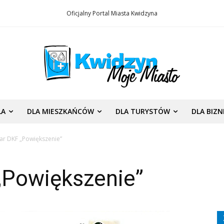
Oficjalny Portal Miasta Kwidzyna
LA
DLA MIESZKAŃCÓW
DLA TURYSTÓW
DLA BIZ
ar DKF „Powiększenie”
„Powiększenie”