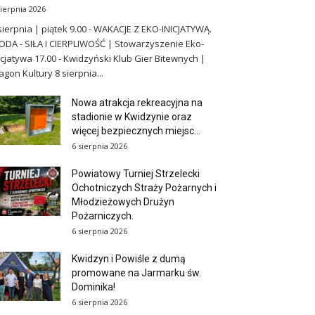
sierpnia 2026
sierpnia | piątek 9.00 - WAKACJE Z EKO-INICJATYWĄ.
DA - SIŁA I CIERPLIWOŚĆ | Stowarzyszenie Eko-
icjatywa 17.00 - Kwidzyński Klub Gier Bitewnych |
gon Kultury 8 sierpnia...
Nowa atrakcja rekreacyjna na
stadionie w Kwidzynie oraz
więcej bezpiecznych miejsc...
6 sierpnia 2026
Powiatowy Turniej Strzelecki
Ochotniczych Straży Pożarnych i
Młodzieżowych Drużyn
Pożarniczych.
6 sierpnia 2026
Kwidzyn i Powiśle z dumą
promowane na Jarmarku św.
Dominika!
6 sierpnia 2026