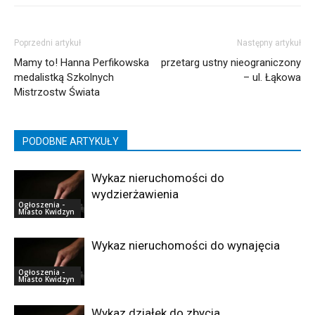
Poprzedni artykuł
Następny artykuł
Mamy to! Hanna Perfikowska
przetarg ustny nieograniczony
medalistką Szkolnych
– ul. Łąkowa
Mistrzostw Świata
PODOBNE ARTYKUŁY
Wykaz nieruchomości do
wydzierżawienia
Ogłoszenia -
Miasto Kwidzyn
Wykaz nieruchomości do wynajęcia
Ogłoszenia -
Miasto Kwidzyn
Wykaz działek do zbycia