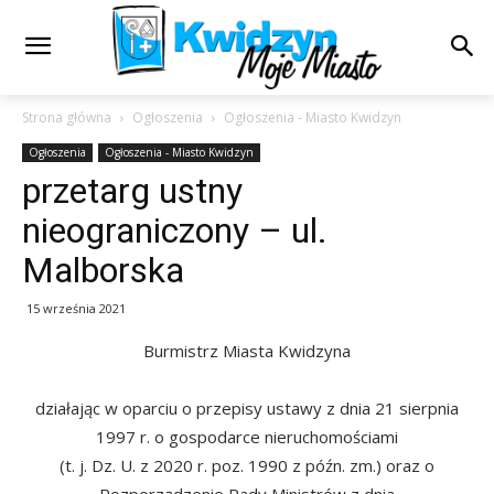
Strona główna
Ogłoszenia
Ogłoszenia - Miasto Kwidzyn
Ogłoszenia
Ogłoszenia - Miasto Kwidzyn
przetarg ustny
nieograniczony – ul.
Malborska
15 września 2021
Burmistrz Miasta Kwidzyna
działając w oparciu o przepisy ustawy z dnia 21 sierpnia
1997 r. o gospodarce nieruchomościami
(t. j. Dz. U. z 2020 r. poz. 1990 z późn. zm.) oraz o
Rozporządzenie Rady Ministrów z dnia