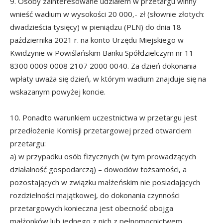
9. Osoby zainteresowane udziałem w przetargu winny
wnieść wadium w wysokości 20 000,- zł (słownie złotych:
dwadzieścia tysięcy) w pieniądzu (PLN) do dnia 18
października 2021 r. na konto Urzędu Miejskiego w
Kwidzynie w Powiślańskim Banku Spółdzielczym nr 11
8300 0009 0008 2107 2000 0040. Za dzień dokonania
wpłaty uważa się dzień, w którym wadium znajduje się na
wskazanym powyżej koncie.
10. Ponadto warunkiem uczestnictwa w przetargu jest
przedłożenie Komisji przetargowej przed otwarciem
przetargu:
a) w przypadku osób fizycznych (w tym prowadzących
działalność gospodarczą) – dowodów tożsamości, a
pozostających w związku małżeńskim nie posiadających
rozdzielności majątkowej, do dokonania czynności
przetargowych konieczna jest obecność obojga
małżonków lub jednego z nich z pełnomocnictwem