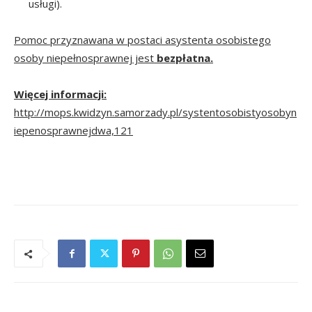
usługi).
Pomoc przyznawana w postaci asystenta osobistego
osoby niepełnosprawnej jest
bezpłatna.
Więcej informacji:
http://mops.kwidzyn.samorzady.pl/systentosobistyosobyn
iepenosprawnejdwa,121