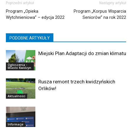
Poprzedni artykuł
Następny artykuł
Program „Opieka
Program „Korpus Wsparcia
Wytchnieniowa” – edycja 2022
Seniorów” na rok 2022
PODOBNE ARTYKUŁY
Miejski Plan Adaptacji do zmian klimatu
Ogłoszenia -
Miasto Kwidzyn
Rusza remont trzech kwidzyńskich
Orlików!
Aktualności
Informacje