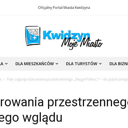
Oficjalny Portal Miasta Kwidzyna
LA
DLA MIESZKAŃCÓW
DLA TURYSTÓW
DLA BIZ
e
Plan zagospodarowania przestrzennego „Długa-Północ I” – do publiczneg
rowania przestrzenneg
nego wglądu