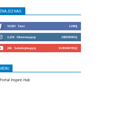
ZNAJDŹ NAS:
10,921
Fani
LUBIĘ
2,224
Obserwujący
OBSERWUJ
265
Subskrybujący
SUBSKRYBUJ
MENU
Portal Inspire-Hub