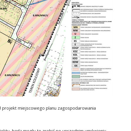
ł projekt miejscowego planu zagospodarowania
ojektu, będą mogły to zrobić po uprzednim umówieniu