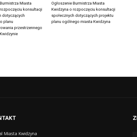
Burmistrza Miasta
Ogłoszenie Burmistrza Miasta
rozpoczęciu konsultacji
Kwidzyna o rozpoczęciu konsultacji
h dotyczących
społecznych dotyczących projektu
o planu
planu ogólnego miasta Kwidzyna
owania przestrzennego
 Kwidzynie
NTAKT
Z
al Miasta Kwidzyna