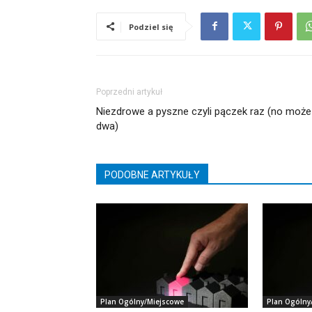
Podziel się
Poprzedni artykuł
Niezdrowe a pyszne czyli pączek raz (no może
dwa)
PODOBNE ARTYKUŁY
Plan Ogólny/Miejscowe
Plan Ogólny