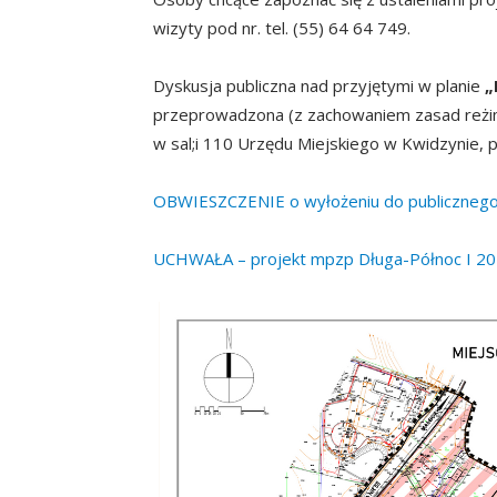
wizyty pod nr. tel. (55) 64 64 749.
Dyskusja publiczna nad przyjętymi w planie
„
przeprowadzona (z zachowaniem zasad reżimu
w sal;i 110 Urzędu Miejskiego w Kwidzynie, p
OBWIESZCZENIE o wyłożeniu do publiczne
UCHWAŁA – projekt mpzp Długa-Północ I 202