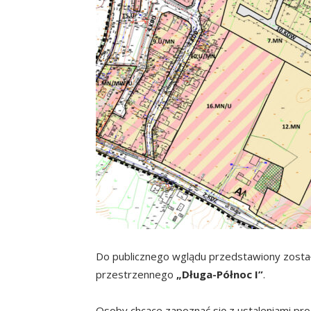
Do publicznego wglądu przedstawiony zosta
przestrzennego
„Długa-Północ I”
.
Osoby chcące zapoznać się z ustaleniami pr