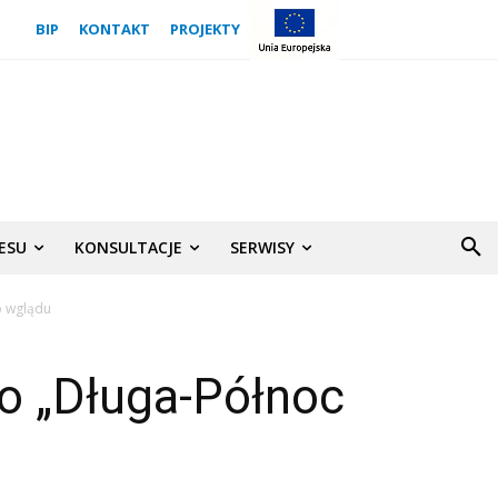
BIP
KONTAKT
PROJEKTY
NESU
KONSULTACJE
SERWISY
o wglądu
o „Długa-Północ