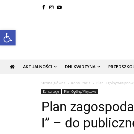
Open toolbar
AKTUALNOŚCI
DNI KWIDZYNA
PRZEDSZKO
Strona główna
Konsultacje
Plan Ogólny/Miejscow
Konsultacje
Plan Ogólny/Miejscowe
Plan zagospoda
I” – do publicz