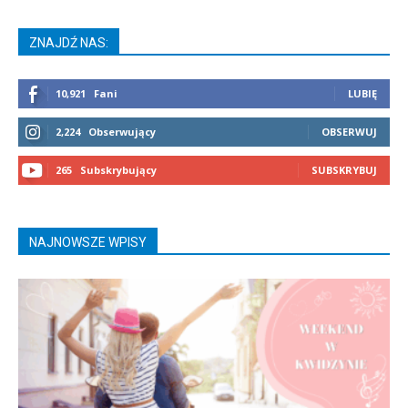
ZNAJDŹ NAS:
10,921
Fani
LUBIĘ
2,224
Obserwujący
OBSERWUJ
265
Subskrybujący
SUBSKRYBUJ
NAJNOWSZE WPISY