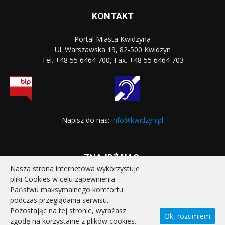
KONTAKT
Portal Miasta Kwidzyna
Ul. Warszawska 19, 82-500 Kwidzyn
Tel. +48 55 6464 700, Fax. +48 55 6464 703
Napisz do nas:
info@kwidzyn.pl
ZNAJDŹ NAS:
Nasza strona internetowa wykorzystuje
pliki Cookies w celu zapewnienia
Państwu maksymalnego komfortu
podczas przeglądania serwisu.
Pozostając na tej stronie, wyrażasz
Ok, rozumiem
zgodę na korzystanie z plików cookies.
STRONA GŁÓWNA
REALIZOWANE PROJEKTY