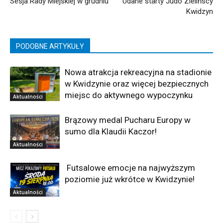
Sesja Rady Miejskiej w grudniu
Udane starty Judo Zielińscy
Kwidzyn
PODOBNE ARTYKUŁY
Nowa atrakcja rekreacyjna na stadionie
w Kwidzynie oraz więcej bezpiecznych
miejsc do aktywnego wypoczynku
Aktualności
Brązowy medal Pucharu Europy w
sumo dla Klaudii Kaczor!
Aktualności
Futsalowe emocje na najwyższym
poziomie już wkrótce w Kwidzynie!
Aktualności