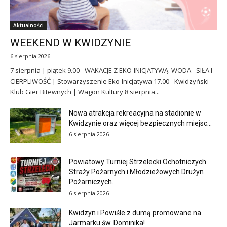
Aktualności
WEEKEND W KWIDZYNIE
6 sierpnia 2026
7 sierpnia | piątek 9.00 - WAKACJE Z EKO-INICJATYWĄ. WODA - SIŁA I
CIERPLIWOŚĆ | Stowarzyszenie Eko-Inicjatywa 17.00 - Kwidzyński
Klub Gier Bitewnych | Wagon Kultury 8 sierpnia...
Nowa atrakcja rekreacyjna na stadionie w
Kwidzynie oraz więcej bezpiecznych miejsc...
6 sierpnia 2026
Powiatowy Turniej Strzelecki Ochotniczych
Straży Pożarnych i Młodzieżowych Drużyn
Pożarniczych.
6 sierpnia 2026
Kwidzyn i Powiśle z dumą promowane na
Jarmarku św. Dominika!