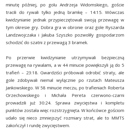
minutę później, po golu Andrzeja Widomskiego, goście
tracili do rywali tylko jedną bramkę – 14:15. Wówczas
kwidzynianie jednak przypieczętowali swoją przewagę w
tym okresie gry. Dobra gra w obronie oraz gole Ryszarda
Landzwojczaka i Jakuba Szyszko pozwoliły gospodarzom
schodzić do szatni z przewagą 3 bramek.
Po przerwie kwidzynianie utrzymywali bezpieczną
przewagę na rywalami, a w 44 minucie powiększyli ją do 5
trafień – 23:18. Gwardziści próbowali odrobić straty, ale
gole zdobywali niemal wyłącznie po rzutach Mateusza
Jankowskiego. W 58 minucie meczu, po trafieniach Roberta
Orzechowskiego i Michała Pereta czerwono-czarni
prowadzili już 30:24. Sprawa zwycięstwa i kompletu
punktów została więc rozstrzygnięta. W końcówce gościom
udało się nieco zmniejszyć rozmiary strat, ale to MMTS
zakończył I rundę zwycięstwem.