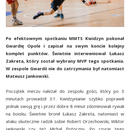
Po efektownym spotkaniu MMTS Kwidzyn pokonał
Gwardię Opole i zapisał na swym koncie kolejny
komplet punktów. Świetnie interweniował Łukasz
Zakreta, który został wybrany MVP tego spotkania.
W zespole Gwardii nie do zatrzymania był natomiast
Mateusz Jankowski.
Początek meczu należał do zespołu gości, który po 3
minutach prowadził 3:1. Kwidzynianie szybko poprawili
jednak swoją grę i przez dobre 8 minut zdominowali rywali
na boisku. Świetnie bronił Łukasz Zakreta, natomiast w
ataku skutecznie radzili sobie Robert Orzechowski, Wiktor
Jankowski czy też Michał Potoczny. Po rzucie tego