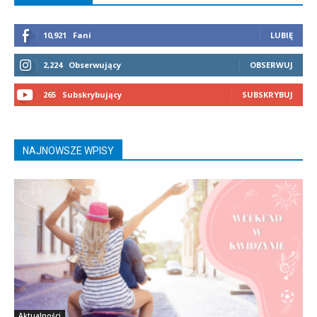
10,921
Fani
LUBIĘ
2,224
Obserwujący
OBSERWUJ
265
Subskrybujący
SUBSKRYBUJ
NAJNOWSZE WPISY
Aktualności