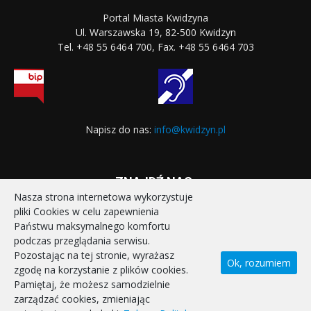
Portal Miasta Kwidzyna
Ul. Warszawska 19, 82-500 Kwidzyn
Tel. +48 55 6464 700, Fax. +48 55 6464 703
Napisz do nas:
info@kwidzyn.pl
ZNAJDŹ NAS:
Nasza strona internetowa wykorzystuje
pliki Cookies w celu zapewnienia
Państwu maksymalnego komfortu
podczas przeglądania serwisu.
Pozostając na tej stronie, wyrażasz
Ok, rozumiem
zgodę na korzystanie z plików cookies.
STRONA GŁÓWNA
REALIZOWANE PROJEKTY
Pamiętaj, że możesz samodzielnie
POLITYKA PRYWATNOŚCI
DEKLARACJA DOSTĘPNOŚCI
zarządzać cookies, zmieniając
KONTAKT