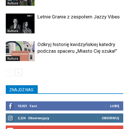
Kultura
Letnie Granie z zespołem Jazzy Vibes
Kultura
Odkryj historię kwidzyńskiej katedry
podczas spaceru „Miasto Cię szuka!”
Kultura
ZNAJDŹ NAS:
10,921
Fani
LUBIĘ
2,224
Obserwujący
OBSERWUJ