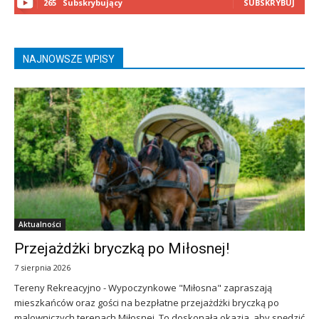
265
Subskrybujący
SUBSKRYBUJ
NAJNOWSZE WPISY
Aktualności
Przejażdżki bryczką po Miłosnej!
7 sierpnia 2026
Tereny Rekreacyjno - Wypoczynkowe "Miłosna" zapraszają
mieszkańców oraz gości na bezpłatne przejażdżki bryczką po
malowniczych terenach Miłosnej. To doskonała okazja, aby spędzić