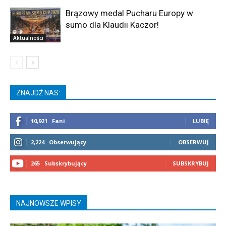
Brązowy medal Pucharu Europy w
sumo dla Klaudii Kaczor!
Aktualności
ZNAJDŹ NAS:
10,921
Fani
LUBIĘ
2,224
Obserwujący
OBSERWUJ
265
Subskrybujący
SUBSKRYBUJ
NAJNOWSZE WPISY