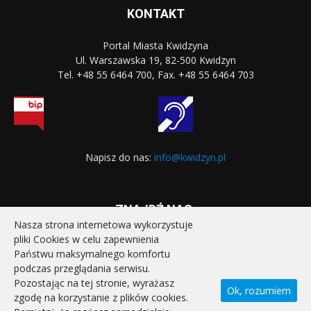
KONTAKT
Portal Miasta Kwidzyna
Ul. Warszawska 19, 82-500 Kwidzyn
Tel. +48 55 6464 700, Fax. +48 55 6464 703
Napisz do nas:
info@kwidzyn.pl
ZNAJDŹ NAS:
Nasza strona internetowa wykorzystuje
pliki Cookies w celu zapewnienia
Państwu maksymalnego komfortu
podczas przeglądania serwisu.
Pozostając na tej stronie, wyrażasz
Ok, rozumiem
zgodę na korzystanie z plików cookies.
STRONA GŁÓWNA
REALIZOWANE PROJEKTY