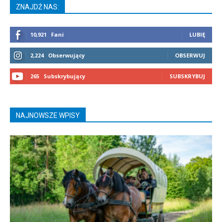
ZNAJDŹ NAS:
10,921
Fani
LUBIĘ
2,224
Obserwujący
OBSERWUJ
265
Subskrybujący
SUBSKRYBUJ
NAJNOWSZE WPISY