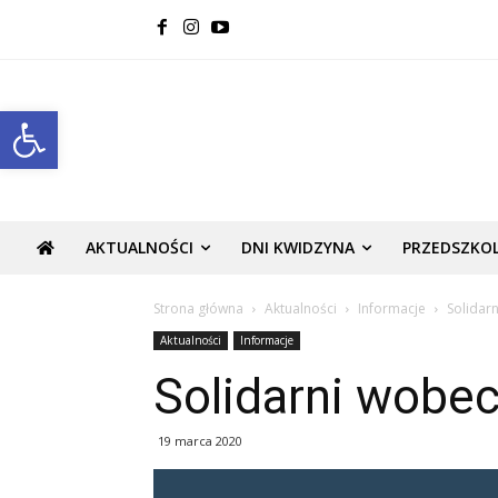
Open toolbar
AKTUALNOŚCI
DNI KWIDZYNA
PRZEDSZKO
Strona główna
Aktualności
Informacje
Solidarn
Aktualności
Informacje
Solidarni wobec 
19 marca 2020