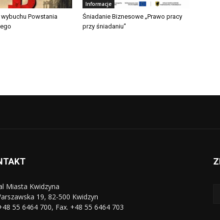
Informacje
a wybuchu Powstania
Śniadanie Biznesowe „Prawo pracy
iego
przy śniadaniu”
NTAKT
Z
al Miasta Kwidzyna
Warszawska 19, 82-500 Kwidzyn
 +48 55 6464 700, Fax. +48 55 6464 703