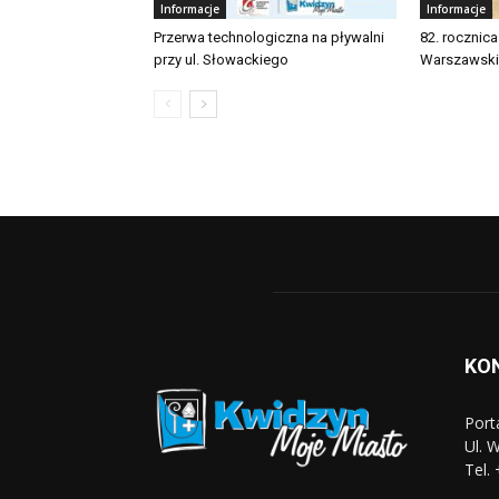
Informacje
Informacje
Przerwa technologiczna na pływalni
82. rocznic
przy ul. Słowackiego
Warszawsk
KO
Port
Ul. 
Tel.