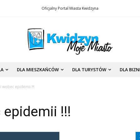
Oficjalny Portal Miasta Kwidzyna
LA
DLA MIESZKAŃCÓW
DLA TURYSTÓW
DLA BIZ
i wobec epidemii !!!
epidemii !!!