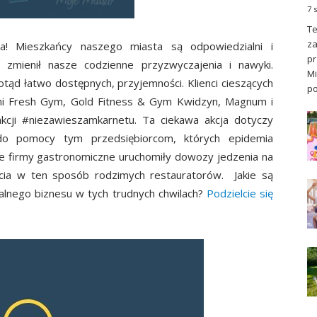
7 
Te
za
! Mieszkańcy naszego miasta są odpowiedzialni i
pr
zmienił nasze codzienne przyzwyczajenia i nawyki.
Mi
otąd łatwo dostępnych, przyjemności. Klienci cieszących
po
owni Fresh Gym, Gold Fitness & Gym Kwidzyn, Magnum i
cji ‪#‎niezawieszamkarnetu. Ta ciekawa akcja dotyczy
na do pomocy tym przedsiębiorcom, których epidemia
e firmy gastronomiczne uruchomiły dowozy jedzenia na
cia w ten sposób rodzimych restauratorów. Jakie są
alnego biznesu w tych trudnych chwilach?
Podzielcie się