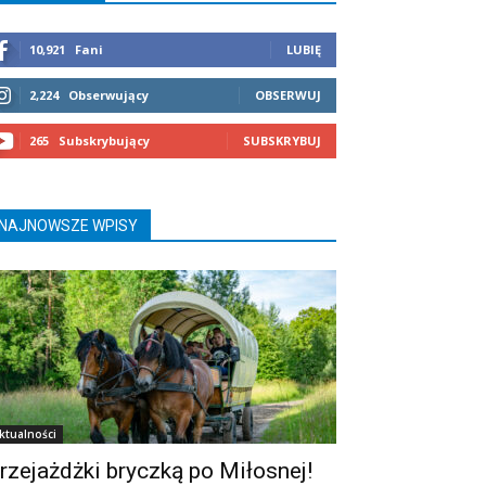
10,921
Fani
LUBIĘ
2,224
Obserwujący
OBSERWUJ
265
Subskrybujący
SUBSKRYBUJ
NAJNOWSZE WPISY
ktualności
rzejażdżki bryczką po Miłosnej!