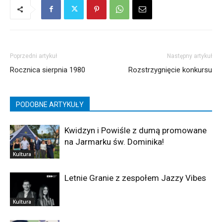
Poprzedni artykuł
Następny artykuł
Rocznica sierpnia 1980
Rozstrzygnięcie konkursu
PODOBNE ARTYKUŁY
Kwidzyn i Powiśle z dumą promowane
na Jarmarku św. Dominika!
Kultura
Letnie Granie z zespołem Jazzy Vibes
Kultura