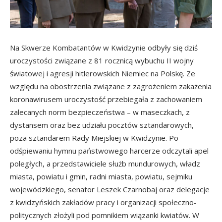
Na Skwerze Kombatantów w Kwidzynie odbyły się dziś
uroczystości związane z 81 rocznicą wybuchu II wojny
światowej i agresji hitlerowskich Niemiec na Polskę. Ze
względu na obostrzenia związane z zagrożeniem zakażenia
koronawirusem uroczystość przebiegała z zachowaniem
zalecanych norm bezpieczeństwa – w maseczkach, z
dystansem oraz bez udziału pocztów sztandarowych,
poza sztandarem Rady Miejskiej w Kwidzynie. Po
odśpiewaniu hymnu państwowego harcerze odcz
ytali apel
poległych, a przedstawiciele służb mundurowych, władz
miasta, powiatu i gmin, radni miasta, powiatu, sejmiku
wojewódzkiego, senator Leszek Czarnobaj oraz delegacje
z kwidzyńskich zakładów pracy i organizacji społeczno-
politycznych złożyli pod pomnikiem wiązanki kwiatów. W