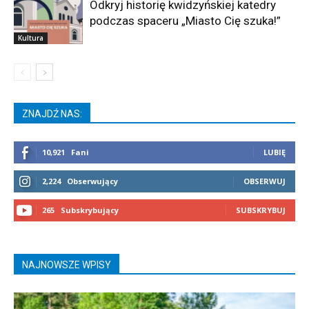
Odkryj historię kwidzyńskiej katedry
podczas spaceru „Miasto Cię szuka!”
Kultura
ZNAJDŹ NAS:
10,921
Fani
LUBIĘ
2,224
Obserwujący
OBSERWUJ
265
Subskrybujący
SUBSKRYBUJ
NAJNOWSZE WPISY