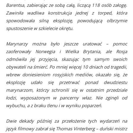
Barentsa, zabierając ze sobą całą, liczącą 118 osób załogę.
Zawiniła wadliwa konstrukcja jednej z torped, która
spowodowała silną eksplozję, powodującą olbrzymie
spustoszenie w szkielecie okrętu.
Marynarzy można było jeszcze uratować – pomoc
zaoferowały Norwegia i Wielka Brytania, ale Rosja
odmówiła jej przyjęcia, skazując tym samym swoich
obywateli na śmierć. Po mniej więcej 10 dniach od tragedii,
wbrew doniesieniom rosyjskich mediów, okazało się, że
eksplozję udało się przetrwać ponad dwudziestu
marynarzom, którzy schronili się w ostatnim przedziale
łodzi, wyposażonym w pancerny właz. Nie zginęli od
wybuchu, a z braku tlenu i w wyniku poparzeń.
Dwie dekady później za przełożenie tych wydarzeń na
język filmowy zabrał się Thomas Vinterberg – duński mistrz