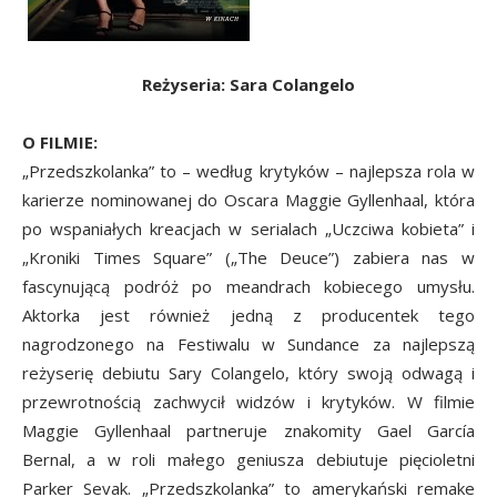
Reżyseria: Sara Colangelo
O FILMIE:
„Przedszkolanka” to – według krytyków – najlepsza rola w
karierze nominowanej do Oscara Maggie Gyllenhaal, która
po wspaniałych kreacjach w serialach „Uczciwa kobieta” i
„Kroniki Times Square” („The Deuce”) zabiera nas w
fascynującą podróż po meandrach kobiecego umysłu.
Aktorka jest również jedną z producentek tego
nagrodzonego na Festiwalu w Sundance za najlepszą
reżyserię debiutu Sary Colangelo, który swoją odwagą i
przewrotnością zachwycił widzów i krytyków. W filmie
Maggie Gyllenhaal partneruje znakomity Gael García
Bernal, a w roli małego geniusza debiutuje pięcioletni
Parker Sevak. „Przedszkolanka” to amerykański remake