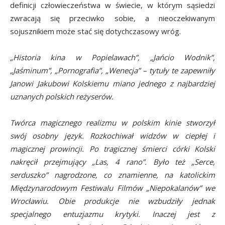
definicji człowieczeństwa w świecie, w którym sąsiedzi
zwracają się przeciwko sobie, a nieoczekiwanym
sojusznikiem może stać się dotychczasowy wróg.
„Historia kina w Popielawach”, „Jańcio Wodnik”,
„Jaśminum”, „Pornografia”, „Wenecja” – tytuły te zapewniły
Janowi Jakubowi Kolskiemu miano jednego z najbardziej
uznanych polskich reżyserów.
Twórca magicznego realizmu w polskim kinie stworzył
swój osobny język. Rozkochiwał widzów w ciepłej i
magicznej prowincji. Po tragicznej śmierci córki Kolski
nakręcił przejmujący „Las, 4 rano”. Było też „Serce,
serduszko” nagrodzone, co znamienne, na katolickim
Międzynarodowym Festiwalu Filmów „Niepokalanów” we
Wrocławiu. Obie produkcje nie wzbudziły jednak
specjalnego entuzjazmu krytyki. Inaczej jest z