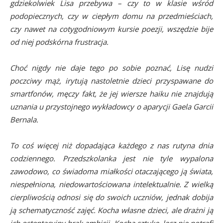
gdziekolwiek Lisa przebywa – czy to w klasie wśród
podopiecznych, czy w ciepłym domu na przedmieściach,
czy nawet na cotygodniowym kursie poezji, wszędzie bije
od niej podskórna frustracja.
Choć nigdy nie daje tego po sobie poznać, Lisę nudzi
poczciwy mąż, irytują nastoletnie dzieci przyspawane do
smartfonów, męczy fakt, że jej wiersze haiku nie znajdują
uznania u przystojnego wykładowcy o aparycji Gaela Garcii
Bernala.
To coś więcej niż dopadająca każdego z nas rutyna dnia
codziennego. Przedszkolanka jest nie tyle wypalona
zawodowo, co świadoma miałkości otaczającego ją świata,
niespełniona, niedowartościowana intelektualnie. Z wielką
cierpliwością odnosi się do swoich uczniów, jednak dobija
ją schematyczność zajęć. Kocha własne dzieci, ale drażni ją
ich ostentacyjny brak ambicji. Kocha sztukę, lecz nie potrafi