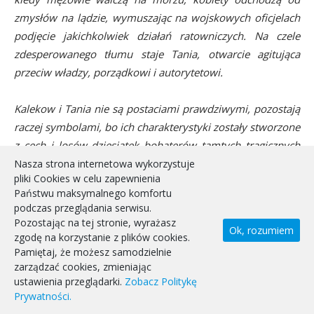
zmysłów na lądzie, wymuszając na wojskowych oficjelach
podjęcie jakichkolwiek działań ratowniczych. Na czele
zdesperowanego tłumu staje Tania, otwarcie agitująca
przeciw władzy, porządkowi i autorytetowi.
Kalekow i Tania nie są postaciami prawdziwymi, pozostają
raczej symbolami, bo ich charakterystyki zostały stworzone
z cech i losów dziesiątek bohaterów tamtych tragicznych
wydarzeń. Nie ujmuje im to jednak niczego z
Nasza strona internetowa wykorzystuje
pliki Cookies w celu zapewnienia
autentyczności. Wręcz przeciwnie – pewna ręka
Państwu maksymalnego komfortu
Vinterberga odziera efektowną, spektakularną opowieść z
podczas przeglądania serwisu.
hollywoodzkiego glamouru, pozostawiając surowy,
Pozostając na tej stronie, wyrażasz
Ok, rozumiem
przejmujący i realistyczny obraz dramatu. Duńczyk
zgodę na korzystanie z plików cookies.
Pamiętaj, że możesz samodzielnie
świetnie korzysta też z przestrzeni i czasu.
zarządzać cookies, zmieniając
ustawienia przeglądarki.
Zobacz Politykę
W momentach newralgicznych, mimo zastosowania przez
Prywatności.
operatora Anthony’ego Dod Mantle’a ujęć panoramicznych,