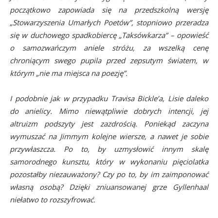
początkowo zapowiada się na przedszkolną wersję
„Stowarzyszenia Umarłych Poetów”, stopniowo przeradza
się w duchowego spadkobiercę „Taksówkarza” – opowieść
o samozwańczym aniele stróżu, za wszelką cenę
chroniącym swego pupila przed zepsutym światem, w
którym „nie ma miejsca na poezję”.
I podobnie jak w przypadku Travisa Bickle’a, Lisie daleko
do anielicy. Mimo niewątpliwie dobrych intencji, jej
altruizm podszyty jest zazdrością. Poniekąd zaczyna
wymuszać na Jimmym kolejne wiersze, a nawet je sobie
przywłaszcza. Po to, by uzmysłowić innym skalę
samorodnego kunsztu, który w wykonaniu pięciolatka
pozostałby niezauważony? Czy po to, by im zaimponować
własną osobą? Dzięki zniuansowanej grze Gyllenhaal
niełatwo to rozszyfrować.