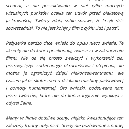
scenerii, a nie poszukiwaniu w niej tylko mocnych
wizualnych punktów ocaliła ten utwór przed plakatową
jaskrawością. Twórcy zdają sobie sprawę, że krzyk dziś
spowszedniał. To nie jest kolejny film z cyklu „idź i patrz”.
Reżyserka bardzo chce wnieść do opisu nieco światła. Te
akcenty nie do końca przekonują, zwłaszcza w zakończeniu
filmu. Nie da się prosto zwalczyć i wykorzenić zła,
przezwyciężyć codziennego okrucieństwa i otępienia, ale
można je ograniczyć dzięki niekonsekwentnemu, ale
czasem jakoś skutecznemu działaniu machiny państwowej
i pomocy humanitarnej. Oto wnioski, podsuwane nam
przez twórców, które nie do końca logicznie wynikają z
odysei Zaina.
Mamy w filmie dotkliwe sceny, niejako kwestionujące ten
założony trudny optymizm. Sceny nie pozbawione smutnej