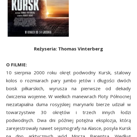
Reżyseria: Thomas Vinterberg
O FILMIE:
10 sierpnia 2000 roku okręt podwodny Kursk, stalowy
kolos o rozmiarach pary jumbo jetów i długości dwóch
boisk piłkarskich, wyrusza na pierwsze od dekady
ćwiczenia wojenne. W wielkich manewrach Floty Północnej
niezatapialna duma rosyjskiej marynarki bierze udział w
towarzystwie 30 okrętów i trzech innych łodzi
podwodnych. Dwa dni później potężna eksplozja, którą
zarejestrowały nawet sejsmografy na Alasce, posyła Kursk
na dno arktycznych wód Morza Barentsa. Według