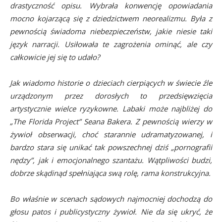
drastyczność opisu. Wybrała konwencję opowiadania
mocno kojarzącą się z dziedzictwem neorealizmu. Była z
pewnością świadoma niebezpieczeństw, jakie niesie taki
język narracji. Usiłowała te zagrożenia ominąć, ale czy
całkowicie jej się to udało?
Jak wiadomo historie o dzieciach cierpiących w świecie źle
urządzonym przez dorosłych to przedsięwzięcia
artystycznie wielce ryzykowne. Labaki może najbliżej do
„The Florida Project” Seana Bakera. Z pewnością wierzy w
żywioł obserwacji, choć starannie udramatyzowanej, i
bardzo stara się unikać tak powszechnej dziś „pornografii
nędzy”, jak i emocjonalnego szantażu. Wątpliwości budzi,
dobrze skądinąd spełniająca swą rolę, rama konstrukcyjna.
Bo właśnie w scenach sądowych najmocniej dochodzą do
głosu patos i publicystyczny żywioł. Nie da się ukryć, że