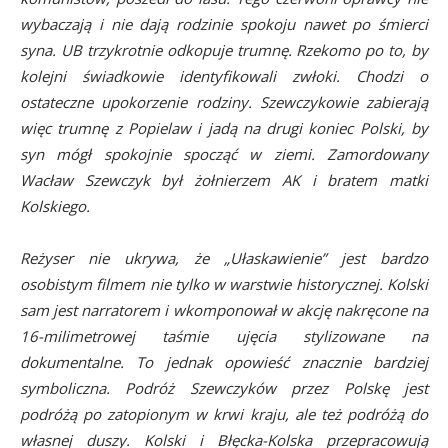
wybaczają i nie dają rodzinie spokoju nawet po śmierci
syna. UB trzykrotnie odkopuje trumnę. Rzekomo po to, by
kolejni świadkowie identyfikowali zwłoki. Chodzi o
ostateczne upokorzenie rodziny. Szewczykowie zabierają
więc trumnę z Popielaw i jadą na drugi koniec Polski, by
syn mógł spokojnie spocząć w ziemi. Zamordowany
Wacław Szewczyk był żołnierzem AK i bratem matki
Kolskiego.
Reżyser nie ukrywa, że „Ułaskawienie” jest bardzo
osobistym filmem nie tylko w warstwie historycznej. Kolski
sam jest narratorem i wkomponował w akcję nakręcone na
16-milimetrowej taśmie ujęcia stylizowane na
dokumentalne. To jednak opowieść znacznie bardziej
symboliczna. Podróż Szewczyków przez Polskę jest
podróżą po zatopionym w krwi kraju, ale też podróżą do
własnej duszy. Kolski i Błęcka-Kolska przepracowują