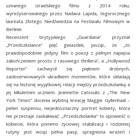
uznanego izraelskiego filmu z 2014 roku,
wyreżyserowanego przez Nadava Lapida, tegorocznego
laureata Złotego Niedźwiedzia na Festiwalu Filmowym w
Berlinie.
Recenzent brytyjskiego „Guardiana” przyznał
„Przedszkolance” pięć gwiazdek, pisząc, że „to
prawdopodobnie jedyny film o poezji z pełnym napięcia
zakończeniem prosto z rasowego thrillera”, a „Hollywood
Reporter” zachwycił się pięknem drobnych,
zaobserwowanych ukradkiem momentów, które składają
się na historię wyjątkowej relacji między przedszkolanką a
jej kilkuletnim uczniem. Jeannette Catsoulis z „The New
York Times” docenia wybitną kreację Maggie Gyllenhaal –
pełen suspensu, niejednoznaczny portret kobiety, która
nie przestaje zaskakiwać. „Przedszkolanka” to opowieść o
kobiecie, która pomimo życiowej stabilizacji i rodzinnej
rutyny jest wciąż pełna pasji, spragniona wrażeń i