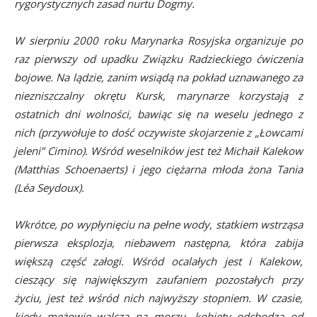
rygorystycznych zasad nurtu Dogmy.
W sierpniu 2000 roku Marynarka Rosyjska organizuje po
raz pierwszy od upadku Związku Radzieckiego ćwiczenia
bojowe. Na lądzie, zanim wsiądą na pokład uznawanego za
niezniszczalny okrętu Kursk, marynarze korzystają z
ostatnich dni wolności, bawiąc się na weselu jednego z
nich (przywołuje to dość oczywiste skojarzenie z „Łowcami
jeleni” Cimino). Wśród weselników jest też Michaił Kalekow
(Matthias Schoenaerts) i jego ciężarna młoda żona Tania
(Léa Seydoux).
Wkrótce, po wypłynięciu na pełne wody, statkiem wstrząsa
pierwsza eksplozja, niebawem następna, która zabija
większą część załogi. Wśród ocalałych jest i Kalekow,
cieszący się największym zaufaniem pozostałych przy
życiu, jest też wśród nich najwyższy stopniem. W czasie,
kiedy mężowie walczą na morzu, kobiety odchodzą od