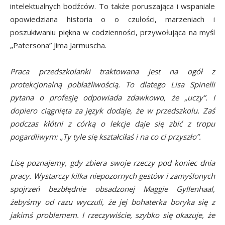
intelektualnych bodźców. To także poruszająca i wspaniale
opowiedziana historia o o czułości, marzeniach i
poszukiwaniu piękna w codzienności, przywołująca na myśl
„Patersona” Jima Jarmuscha.
Praca przedszkolanki traktowana jest na ogół z
protekcjonalną pobłażliwością. To dlatego Lisa Spinelli
pytana o profesję odpowiada zdawkowo, że „uczy”. I
dopiero ciągnięta za język dodaje, że w przedszkolu. Zaś
podczas kłótni z córką o lekcje daje się zbić z tropu
pogardliwym: „Ty tyle się kształciłaś i na co ci przyszło”.
Lisę poznajemy, gdy zbiera swoje rzeczy pod koniec dnia
pracy. Wystarczy kilka niepozornych gestów i zamyślonych
spojrzeń bezbłędnie obsadzonej Maggie Gyllenhaal,
żebyśmy od razu wyczuli, że jej bohaterka boryka się z
jakimś problemem. I rzeczywiście, szybko się okazuje, że