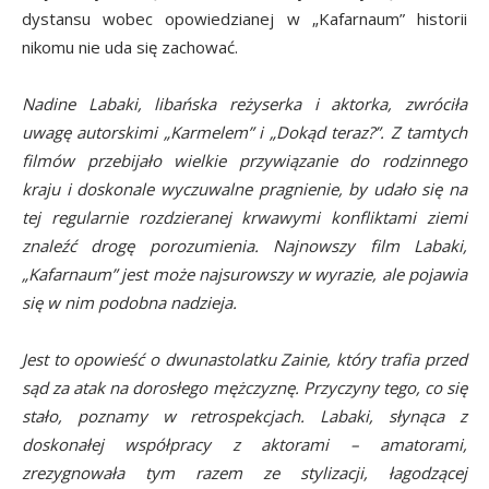
dystansu wobec opowiedzianej w „Kafarnaum” historii
nikomu nie uda się zachować.
Nadine Labaki, libańska reżyserka i aktorka, zwróciła
uwagę autorskimi „Karmelem” i „Dokąd teraz?”. Z tamtych
filmów przebijało wielkie przywiązanie do rodzinnego
kraju i doskonale wyczuwalne pragnienie, by udało się na
tej regularnie rozdzieranej krwawymi konfliktami ziemi
znaleźć drogę porozumienia. Najnowszy film Labaki,
„Kafarnaum” jest może najsurowszy w wyrazie, ale pojawia
się w nim podobna nadzieja.
Jest to opowieść o dwunastolatku Zainie, który trafia przed
sąd za atak na dorosłego mężczyznę. Przyczyny tego, co się
stało, poznamy w retrospekcjach. Labaki, słynąca z
doskonałej współpracy z aktorami – amatorami,
zrezygnowała tym razem ze stylizacji, łagodzącej