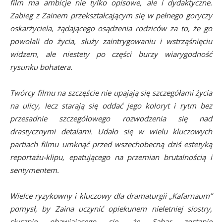
film ma ambicje nie tylko opisowe, ale i dydaktyczne.
Zabieg z Zainem przekształcającym się w pełnego goryczy
oskarżyciela, żądającego osądzenia rodziców za to, że go
powołali do życia, służy zaintrygowaniu i wstrząśnięciu
widzem, ale niestety po części burzy wiarygodność
rysunku bohatera.
Twórcy filmu na szczęście nie upajają się szczegółami życia
na ulicy, lecz starają się oddać jego koloryt i rytm bez
przesadnie szczegółowego rozwodzenia się nad
drastycznymi detalami. Udało się w wielu kluczowych
partiach filmu umknąć przed wszechobecną dziś estetyką
reportażu-klipu, epatującego na przemian brutalnością i
sentymentem.
Wielce ryzykowny i kluczowy dla dramaturgii „Kafarnaum”
pomysł, by Zaina uczynić opiekunem nieletniej siostry,
słusznie obawiającego się, że Sahar zostanie