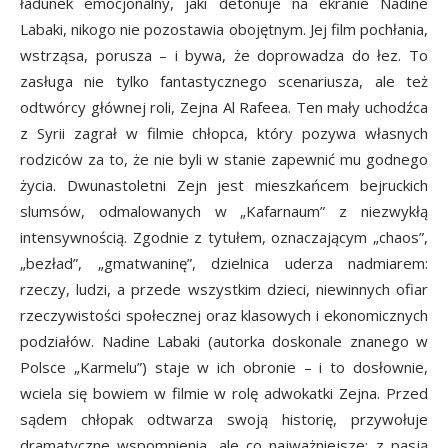
ładunek emocjonalny, jaki detonuje na ekranie Nadine
Labaki, nikogo nie pozostawia obojętnym. Jej film pochłania,
wstrząsa, porusza – i bywa, że doprowadza do łez. To
zasługa nie tylko fantastycznego scenariusza, ale też
odtwórcy głównej roli, Zejna Al Rafeea. Ten mały uchodźca
z Syrii zagrał w filmie chłopca, który pozywa własnych
rodziców za to, że nie byli w stanie zapewnić mu godnego
życia. Dwunastoletni Zejn jest mieszkańcem bejruckich
slumsów, odmalowanych w „Kafarnaum” z niezwykłą
intensywnością. Zgodnie z tytułem, oznaczającym „chaos”,
„bezład”, „gmatwaninę”, dzielnica uderza nadmiarem:
rzeczy, ludzi, a przede wszystkim dzieci, niewinnych ofiar
rzeczywistości społecznej oraz klasowych i ekonomicznych
podziałów. Nadine Labaki (autorka doskonale znanego w
Polsce „Karmelu”) staje w ich obronie – i to dosłownie,
wciela się bowiem w filmie w rolę adwokatki Zejna. Przed
sądem chłopak odtwarza swoją historię, przywołuje
dramatyczne wspomnienia, ale co najważniejsze: z pasją