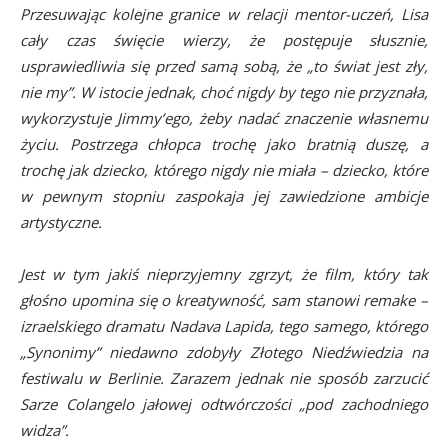
Przesuwając kolejne granice w relacji mentor-uczeń, Lisa
cały czas święcie wierzy, że postępuje słusznie,
usprawiedliwia się przed samą sobą, że „to świat jest zły,
nie my”. W istocie jednak, choć nigdy by tego nie przyznała,
wykorzystuje Jimmy’ego, żeby nadać znaczenie własnemu
życiu. Postrzega chłopca trochę jako bratnią duszę, a
trochę jak dziecko, którego nigdy nie miała – dziecko, które
w pewnym stopniu zaspokaja jej zawiedzione ambicje
artystyczne.
Jest w tym jakiś nieprzyjemny zgrzyt, że film, który tak
głośno upomina się o kreatywność, sam stanowi remake –
izraelskiego dramatu Nadava Lapida, tego samego, którego
„Synonimy” niedawno zdobyły Złotego Niedźwiedzia na
festiwalu w Berlinie. Zarazem jednak nie sposób zarzucić
Sarze Colangelo jałowej odtwórczości „pod zachodniego
widza”.