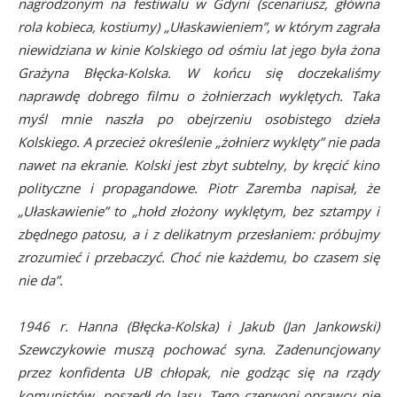
nagrodzonym na festiwalu w Gdyni (scenariusz, główna
rola kobieca, kostiumy) „Ułaskawieniem”, w którym zagrała
niewidziana w kinie Kolskiego od ośmiu lat jego była żona
Grażyna Błęcka-Kolska. W końcu się doczekaliśmy
naprawdę dobrego filmu o żołnierzach wyklętych. Taka
myśl mnie naszła po obejrzeniu osobistego dzieła
Kolskiego. A przecież określenie „żołnierz wyklęty” nie pada
nawet na ekranie. Kolski jest zbyt subtelny, by kręcić kino
polityczne i propagandowe. Piotr Zaremba napisał, że
„Ułaskawienie” to „hołd złożony wyklętym, bez sztampy i
zbędnego patosu, a i z delikatnym przesłaniem: próbujmy
zrozumieć i przebaczyć. Choć nie każdemu, bo czasem się
nie da”.
1946 r. Hanna (Błęcka-Kolska) i Jakub (Jan Jankowski)
Szewczykowie muszą pochować syna. Zadenuncjowany
przez konfidenta UB chłopak, nie godząc się na rządy
komunistów, poszedł do lasu. Tego czerwoni oprawcy nie