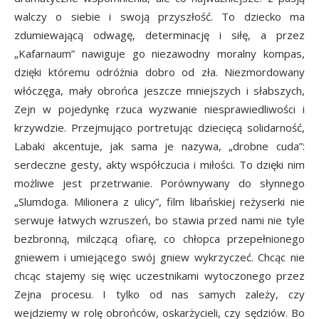
walczy o siebie i swoją przyszłość. To dziecko ma
zdumiewającą odwagę, determinację i siłę, a przez
„Kafarnaum” nawiguje go niezawodny moralny kompas,
dzięki któremu odróżnia dobro od zła. Niezmordowany
włóczęga, mały obrońca jeszcze mniejszych i słabszych,
Zejn w pojedynkę rzuca wyzwanie niesprawiedliwości i
krzywdzie. Przejmująco portretując dziecięcą solidarność,
Labaki akcentuje, jak sama je nazywa, „drobne cuda”:
serdeczne gesty, akty współczucia i miłości. To dzięki nim
możliwe jest przetrwanie. Porównywany do słynnego
„Slumdoga. Milionera z ulicy”, film libańskiej reżyserki nie
serwuje łatwych wzruszeń, bo stawia przed nami nie tyle
bezbronną, milczącą ofiarę, co chłopca przepełnionego
gniewem i umiejącego swój gniew wykrzyczeć. Chcąc nie
chcąc stajemy się więc uczestnikami wytoczonego przez
Zejna procesu. I tylko od nas samych zależy, czy
wejdziemy w rolę obrońców, oskarżycieli, czy sędziów. Bo