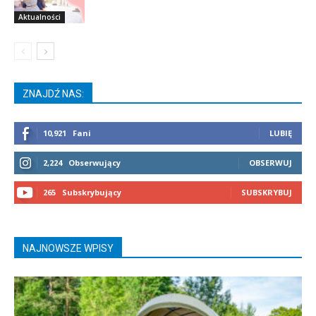
Aktualności
ZNAJDŹ NAS:
10,921
Fani
LUBIĘ
2,224
Obserwujący
OBSERWUJ
265
Subskrybujący
SUBSKRYBUJ
NAJNOWSZE WPISY