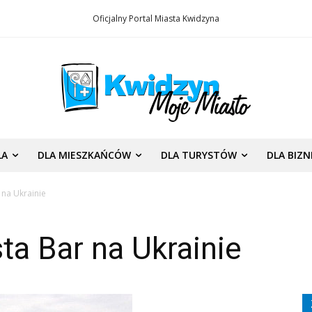
Oficjalny Portal Miasta Kwidzyna
LA
DLA MIESZKAŃCÓW
DLA TURYSTÓW
DLA BIZ
na Ukrainie
a Bar na Ukrainie