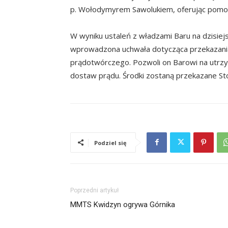
p. Wołodymyrem Sawolukiem, oferując pomoc
W wyniku ustaleń z władzami Baru na dzisiej
wprowadzona uchwała dotycząca przekazania
prądotwórczego. Pozwoli on Barowi na utrz
dostaw prądu. Środki zostaną przekazane St
Podziel się
Poprzedni artykuł
MMTS Kwidzyn ogrywa Górnika