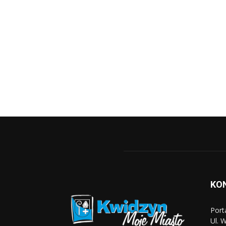
KO
Port
Ul. 