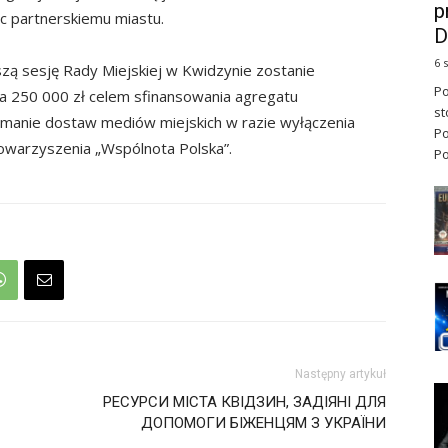
p
 partnerskiemu miastu.
D
6 
szą sesję Rady Miejskiej w Kwidzynie zostanie
Po
 250 000 zł celem sfinansowania agregatu
st
ymanie dostaw mediów miejskich w razie wyłączenia
Po
owarzyszenia „Wspólnota Polska”.
Po
Następny artykuł
РЕСУРСИ МІСТА КВІДЗИН, ЗАДІЯНІ ДЛЯ
ДОПОМОГИ БІЖЕНЦЯМ З УКРАЇНИ