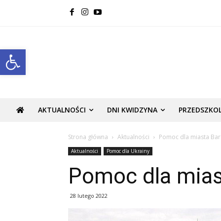
Open toolbar
AKTUALNOŚCI
DNI KWIDZYNA
PRZEDSZKO
Strona główna
Aktualności
Pomoc dla miasta Bar 
Aktualności
Pomoc dla Ukrainy
Pomoc dla miast
28 lutego 2022