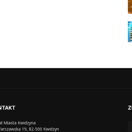
NTAKT
Z
al Miasta Kwidzyna
Warszawska 19, 82-500 Kwidzyn