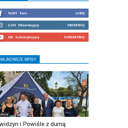
10,921
Fani
LUBIĘ
2,224
Obserwujący
OBSERWUJ
265
Subskrybujący
SUBSKRYBUJ
NAJNOWSZE WPISY
ultura
widzyn i Powiśle z dumą