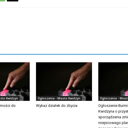
asto Kwidzyn
Ogłoszenia - Miasto Kwidzyn
Ogłoszenia - Mias
omości do
Wykaz działek do zbycia
Ogłoszenie Burmi
Kwidzyna o przys
sporządzenia zm
miejscowego pla