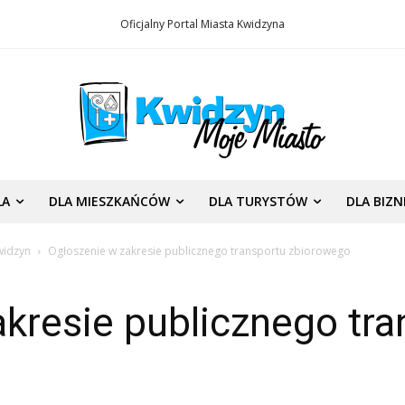
Oficjalny Portal Miasta Kwidzyna
LA
DLA MIESZKAŃCÓW
DLA TURYSTÓW
DLA BIZ
widzyn
Ogłoszenie w zakresie publicznego transportu zbiorowego
kresie publicznego tra