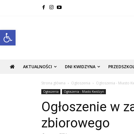
Open toolbar
AKTUALNOŚCI
DNI KWIDZYNA
PRZEDSZKO
Strona główna
Ogłoszenia
Ogłoszenia - Miasto K
Ogłoszenia
Ogłoszenia - Miasto Kwidzyn
Ogłoszenie w za
zbiorowego