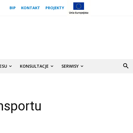
BIP
KONTAKT
PROJEKTY
NESU
KONSULTACJE
SERWISY
nsportu