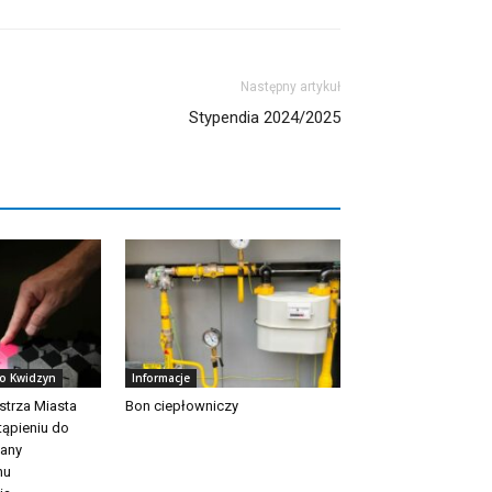
Następny artykuł
Stypendia 2024/2025
to Kwidzyn
Informacje
strza Miasta
Bon ciepłowniczy
tąpieniu do
iany
nu