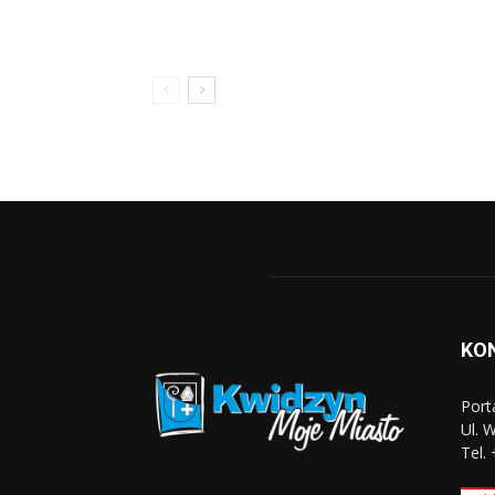
KO
Port
Ul. 
Tel.