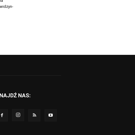
ia
widzyn-
NAJDŹ NAS: