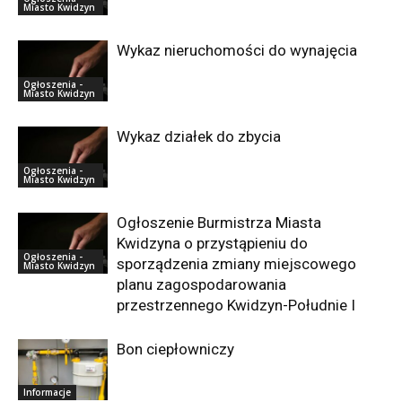
Miasto Kwidzyn
Wykaz nieruchomości do wynajęcia
Ogłoszenia -
Miasto Kwidzyn
Wykaz działek do zbycia
Ogłoszenia -
Miasto Kwidzyn
Ogłoszenie Burmistrza Miasta
Kwidzyna o przystąpieniu do
Ogłoszenia -
sporządzenia zmiany miejscowego
Miasto Kwidzyn
planu zagospodarowania
przestrzennego Kwidzyn-Południe I
Bon ciepłowniczy
Informacje