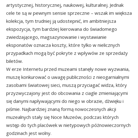
artystycznej, historycznej, naukowej, kulturalnej. Jednak
cele te są w pewnym sensie sprzeczne – wszak im większa
kolekcja, tym trudniej ją udostepnić, im ambitniejsza
ekspozycja, tym bardziej kierowana do świadomego
zwiedzającego, magsazynowanie i wystawianie
eksponatów oznacza koszty, które tylko w nielicznych
przypadkach mogą być pokryte z wpływów ze sprzedaży
biletów.
W erze Internetu przed muzeami stanęły nowe wyzwania,
muszę konkurować o uwagę publiczności z nieogarnialnymi
zasobami światowej sieci, muszą przyciagać widza, który
przyzwyczajony jest do obcowania z ciagle zmieniającymi
się danymi napływającymi do niego w obrazie, dżwięku i
piśmie. Najbardziej znaną formą nowoczesnych akcji
muzealnych stały się Noce Muzeów, podczas których
wstęp do tych placówek w nietypowych póżnowieczornych
godzinach jest wolny.