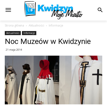
Strona główna
Aktualności
Informacje
Aktualności
Informacje
Noc Muzeów w Kwidzynie
21 maja 2014