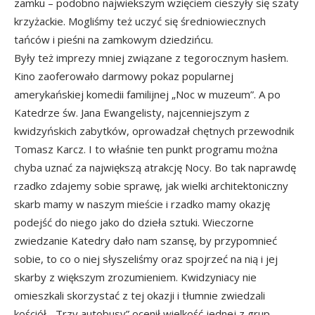
zamku – podobno najwiekszym wzięciem cieszyły się szaty
krzyżackie. Mogliśmy też uczyć się średniowiecznych
tańców i pieśni na zamkowym dziedzińcu.
Były też imprezy mniej związane z tegorocznym hasłem.
Kino zaoferowało darmowy pokaz popularnej
amerykańskiej komedii familijnej „Noc w muzeum”. A po
Katedrze św. Jana Ewangelisty, najcenniejszym z
kwidzyńskich zabytków, oprowadzał chętnych przewodnik
Tomasz Karcz. I to właśnie ten punkt programu można
chyba uznać za największą atrakcję Nocy. Bo tak naprawdę
rzadko zdajemy sobie sprawę, jak wielki architektoniczny
skarb mamy w naszym mieście i rzadko mamy okazję
podejść do niego jako do dzieła sztuki. Wieczorne
zwiedzanie Katedry dało nam szansę, by przypomnieć
sobie, to co o niej słyszeliśmy oraz spojrzeć na nią i jej
skarby z większym zrozumieniem. Kwidzyniacy nie
omieszkali skorzystać z tej okazji i tłumnie zwiedzali
kościół. „Trzy autobusy” ocenił wielkość jednej z grup