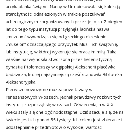
arcykapłanka świątyni Nanny w Ur opiekowała się kolekcją
starożytności odnalezionych w trakcie poszukiwań
acheologicznych zorganizowanych przez jej ojca. Z biegiem
lat do tego typu instytucji przylgnęła łacińska nazwa
„muzeum” wywodząca się od greckiego okreslenie
„museion” oznaczającego przybytek Muz – ich świątynię,
lub instytucję, w której wykonuje się pracę im miłą. Taką
właśnie nazwę nosiła stworzona przez hellenistyczną
dynastię Ptolemeuszy w egipskiej Aleksandrii placówka
badawcza, której najsłynniejszą część stanowiła Biblioteka
Aleksandryjska.
Pierwsze nowożytne muzea powstawały w
renesansowych Włoszech, jednak prawdziwy rozkwit tych
instytucji rozpoczął się w czasach Oświecenia, a w XIX
wieku stały się one ogólnodostępne. Dziś szacuje się, że na
świecie jest ich ponad 55 tysięcy. Ich celem jest zbieranie i
udostepnianie przedmiotów o wysokiej wartości