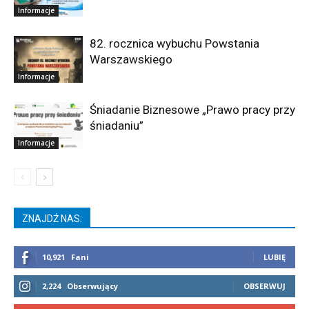
Informacje
82. rocznica wybuchu Powstania
Warszawskiego
Informacje
Śniadanie Biznesowe „Prawo pracy przy
śniadaniu”
Informacje
ZNAJDŹ NAS:
10,921
Fani
LUBIĘ
2,224
Obserwujący
OBSERWUJ