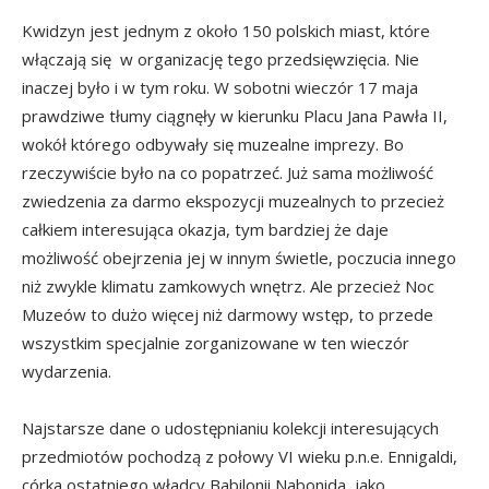
Kwidzyn jest jednym z około 150 polskich miast, które
włączają się w organizację tego przedsięwzięcia. Nie
inaczej było i w tym roku. W sobotni wieczór 17 maja
prawdziwe tłumy ciągnęły w kierunku Placu Jana Pawła II,
wokół którego odbywały się muzealne imprezy. Bo
rzeczywiście było na co popatrzeć. Już sama możliwość
zwiedzenia za darmo ekspozycji muzealnych to przecież
całkiem interesująca okazja, tym bardziej że daje
możliwość obejrzenia jej w innym świetle, poczucia innego
niż zwykle klimatu zamkowych wnętrz. Ale przecież Noc
Muzeów to dużo więcej niż darmowy wstęp, to przede
wszystkim specjalnie zorganizowane w ten wieczór
wydarzenia.
Najstarsze dane o udostępnianiu kolekcji interesujących
przedmiotów pochodzą z połowy VI wieku p.n.e. Ennigaldi,
córka ostatniego władcy Babilonii Nabonida, jako