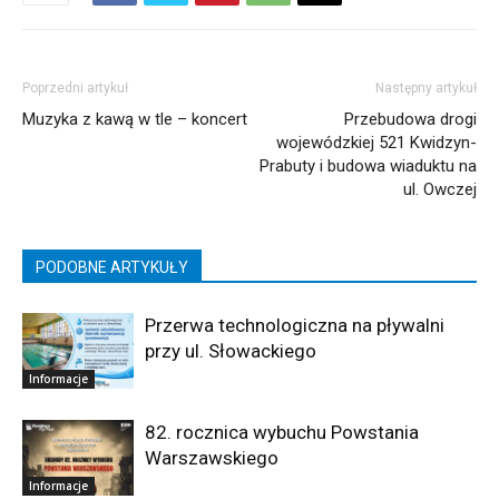
Poprzedni artykuł
Następny artykuł
Muzyka z kawą w tle – koncert
Przebudowa drogi
wojewódzkiej 521 Kwidzyn-
Prabuty i budowa wiaduktu na
ul. Owczej
PODOBNE ARTYKUŁY
Przerwa technologiczna na pływalni
przy ul. Słowackiego
Informacje
82. rocznica wybuchu Powstania
Warszawskiego
Informacje