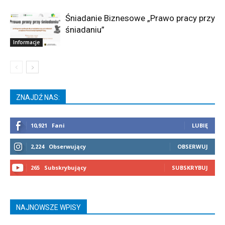
Śniadanie Biznesowe „Prawo pracy przy
śniadaniu”
Informacje
ZNAJDŹ NAS:
10,921
Fani
LUBIĘ
2,224
Obserwujący
OBSERWUJ
265
Subskrybujący
SUBSKRYBUJ
NAJNOWSZE WPISY