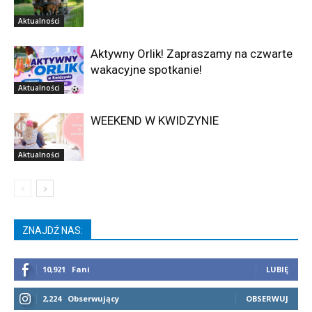
Aktualności
Aktywny Orlik! Zapraszamy na czwarte
wakacyjne spotkanie!
Aktualności
WEEKEND W KWIDZYNIE
Aktualności
ZNAJDŹ NAS:
10,921
Fani
LUBIĘ
2,224
Obserwujący
OBSERWUJ