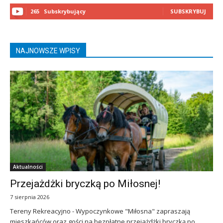
265
Subskrybujący
SUBSKRYBUJ
NAJNOWSZE WPISY
Aktualności
Przejażdżki bryczką po Miłosnej!
7 sierpnia 2026
Tereny Rekreacyjno - Wypoczynkowe "Miłosna" zapraszają
mieszkańców oraz gości na bezpłatne przejażdżki bryczką po