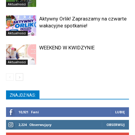
Aktualności
Aktywny Orlik! Zapraszamy na czwarte
wakacyjne spotkanie!
Aktualności
WEEKEND W KWIDZYNIE
Aktualności
ZNAJDŹ NAS:
10,921
Fani
LUBIĘ
2,224
Obserwujący
OBSERWUJ