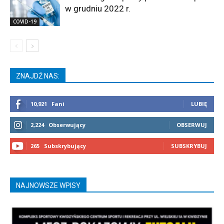
w grudniu 2022 r.
COVID-19
ZNAJDŹ NAS:
10,921
Fani
LUBIĘ
2,224
Obserwujący
OBSERWUJ
265
Subskrybujący
SUBSKRYBUJ
NAJNOWSZE WPISY