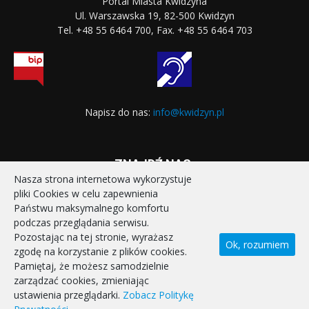
Portal Miasta Kwidzyna
Ul. Warszawska 19, 82-500 Kwidzyn
Tel. +48 55 6464 700, Fax. +48 55 6464 703
Napisz do nas:
info@kwidzyn.pl
ZNAJDŹ NAS:
Nasza strona internetowa wykorzystuje
pliki Cookies w celu zapewnienia
Państwu maksymalnego komfortu
podczas przeglądania serwisu.
Pozostając na tej stronie, wyrażasz
Ok, rozumiem
zgodę na korzystanie z plików cookies.
STRONA GŁÓWNA
REALIZOWANE PROJEKTY
Pamiętaj, że możesz samodzielnie
POLITYKA PRYWATNOŚCI
DEKLARACJA DOSTĘPNOŚCI
zarządzać cookies, zmieniając
KONTAKT
ustawienia przeglądarki.
Zobacz Politykę