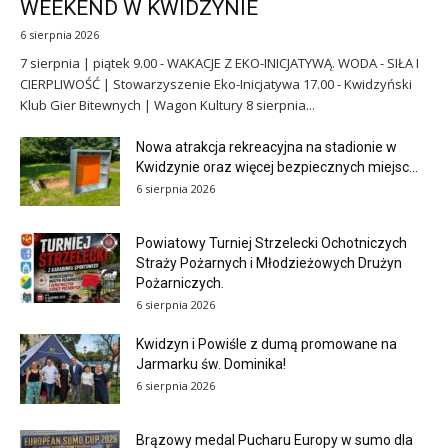
WEEKEND W KWIDZYNIE
6 sierpnia 2026
7 sierpnia | piątek 9.00 - WAKACJE Z EKO-INICJATYWĄ. WODA - SIŁA I
CIERPLIWOŚĆ | Stowarzyszenie Eko-Inicjatywa 17.00 - Kwidzyński
Klub Gier Bitewnych | Wagon Kultury 8 sierpnia...
Nowa atrakcja rekreacyjna na stadionie w
Kwidzynie oraz więcej bezpiecznych miejsc...
6 sierpnia 2026
Powiatowy Turniej Strzelecki Ochotniczych
Straży Pożarnych i Młodzieżowych Drużyn
Pożarniczych.
6 sierpnia 2026
Kwidzyn i Powiśle z dumą promowane na
Jarmarku św. Dominika!
6 sierpnia 2026
Brązowy medal Pucharu Europy w sumo dla