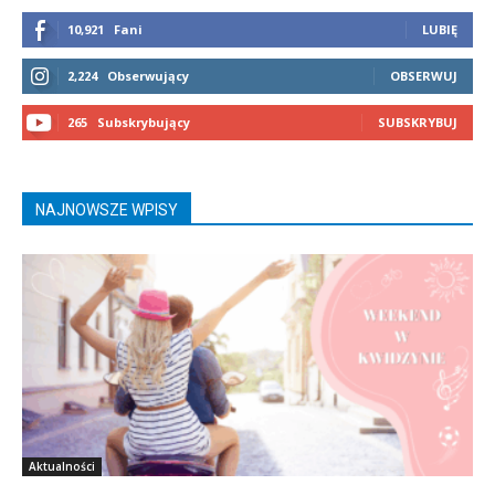
10,921
Fani
LUBIĘ
2,224
Obserwujący
OBSERWUJ
265
Subskrybujący
SUBSKRYBUJ
NAJNOWSZE WPISY
Aktualności