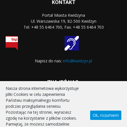
KONTAKT
Portal Miasta Kwidzyna
Ul. Warszawska 19, 82-500 Kwidzyn
Tel. +48 55 6464 700, Fax. +48 55 6464 703
Napisz do nas:
info@kwidzyn.pl
ZNAJDŹ NAS:
Nasza strona internetowa wykorzystuje
pliki Cookies w celu zapewnienia
Państwu maksymalnego komfortu
podczas przeglądania serwisu.
Pozostając na tej stronie, wyrażasz
Ok, rozumiem
zgodę na korzystanie z plików cookies.
STRONA GŁÓWNA
REALIZOWANE PROJEKTY
Pamiętaj, że możesz samodzielnie
POLITYKA PRYWATNOŚCI
DEKLARACJA DOSTĘPNOŚCI