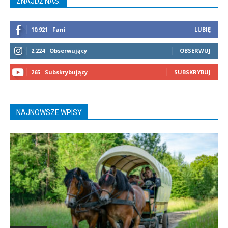
ZNAJDŹ NAS:
10,921
Fani
LUBIĘ
2,224
Obserwujący
OBSERWUJ
265
Subskrybujący
SUBSKRYBUJ
NAJNOWSZE WPISY