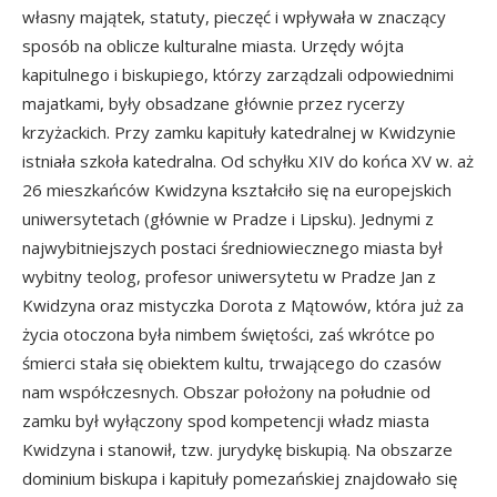
własny majątek, statuty, pieczęć i wpływała w znaczący
sposób na oblicze kulturalne miasta. Urzędy wójta
kapitulnego i biskupiego, którzy zarządzali odpowiednimi
majatkami, były obsadzane głównie przez rycerzy
krzyżackich. Przy zamku kapituły katedralnej w Kwidzynie
istniała szkoła katedralna. Od schyłku XIV do końca XV w. aż
26 mieszkańców Kwidzyna kształciło się na europejskich
uniwersytetach (głównie w Pradze i Lipsku). Jednymi z
najwybitniejszych postaci średniowiecznego miasta był
wybitny teolog, profesor uniwersytetu w Pradze Jan z
Kwidzyna oraz mistyczka Dorota z Mątowów, która już za
życia otoczona była nimbem świętości, zaś wkrótce po
śmierci stała się obiektem kultu, trwającego do czasów
nam współczesnych. Obszar położony na południe od
zamku był wyłączony spod kompetencji władz miasta
Kwidzyna i stanowił, tzw. jurydykę biskupią. Na obszarze
dominium biskupa i kapituły pomezańskiej znajdowało się