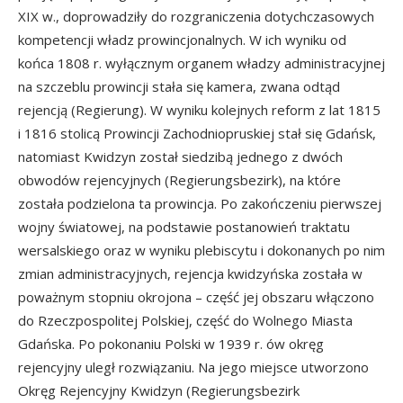
XIX w., doprowadziły do rozgraniczenia dotychczasowych
kompetencji władz prowincjonalnych. W ich wyniku od
końca 1808 r. wyłącznym organem władzy administracyjnej
na szczeblu prowincji stała się kamera, zwana odtąd
rejencją (Regierung). W wyniku kolejnych reform z lat 1815
i 1816 stolicą Prowincji Zachodniopruskiej stał się Gdańsk,
natomiast Kwidzyn został siedzibą jednego z dwóch
obwodów rejencyjnych (Regierungsbezirk), na które
została podzielona ta prowincja. Po zakończeniu pierwszej
wojny światowej, na podstawie postanowień traktatu
wersalskiego oraz w wyniku plebiscytu i dokonanych po nim
zmian administracyjnych, rejencja kwidzyńska została w
poważnym stopniu okrojona – część jej obszaru włączono
do Rzeczpospolitej Polskiej, część do Wolnego Miasta
Gdańska. Po pokonaniu Polski w 1939 r. ów okręg
rejencyjny uległ rozwiązaniu. Na jego miejsce utworzono
Okręg Rejencyjny Kwidzyn (Regierungsbezirk