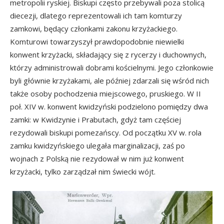
metropolii ryskiej. Biskupi często przebywali poza stolicą
diecezji, dlatego reprezentowali ich tam komturzy
zamkowi, będący członkami zakonu krzyżackiego.
Komturowi towarzyszył prawdopodobnie niewielki
konwent krzyżacki, składający się z rycerzy i duchownych,
którzy administrowali dobrami kościelnymi. Jego członkowie
byli głównie krzyżakami, ale później zdarzali się wśród nich
także osoby pochodzenia miejscowego, pruskiego. W II
poł. XIV w. konwent kwidzyński podzielono pomiędzy dwa
zamki: w Kwidzynie i Prabutach, gdyż tam częściej
rezydowali biskupi pomezańscy. Od początku XV w. rola
zamku kwidzyńskiego ulegała marginalizacji, zaś po
wojnach z Polską nie rezydował w nim już konwent
krzyżacki, tylko zarządzał nim świecki wójt.