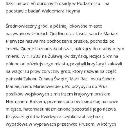
Szkic umocnień obronnych osady w Podzamczu – na
podstawie badań Waldemara Heyma
Średniowieczny gród, a później lokowane miasto,
nazywano w źródłach Quidino oraz Insula sancte Mariae.
Pierwsza nazwa ma pochodzenie pruskie, pochodzi od
imienia Quede i oznaczała obszar, należący do osoby o tym
imieniu. W r. 1233 na Żuławę Kwidzyńską, leżąca 5 km na
północ od późniejszego miasta, przybyli krzyżacy i założyli
na wzgórzu prowizoryczny gród, który nazwali na część
patronki Zakonu Żuławą Świętej Marii (łac. Insula Sancte
Mariae; niem. Marienwerder). Po przybyciu do Prus
posiłków wojskowych z mistrzem krajowym pruskim
Hermanem Balkiem, przeniesiono ową siedzibę na nowe
miejsce, natomiast niezmieniona pozostała jego nazwa.
Krzyżacki gród w Kwidzynie szybko stał się bazą
wypadowa w wyprawach przeciwko Prusom, w których