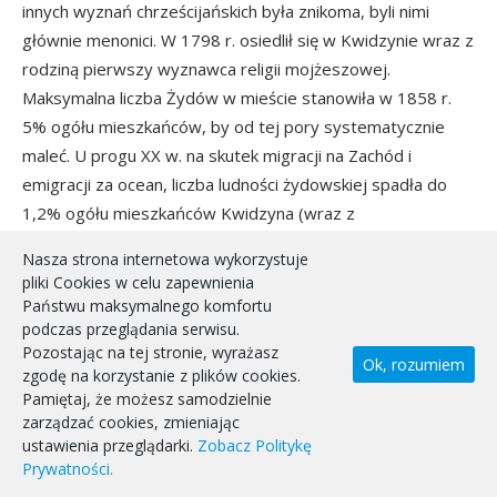
innych wyznań chrześcijańskich była znikoma, byli nimi
głównie menonici. W 1798 r. osiedlił się w Kwidzynie wraz z
rodziną pierwszy wyznawca religii mojżeszowej.
Maksymalna liczba Żydów w mieście stanowiła w 1858 r.
5% ogółu mieszkańców, by od tej pory systematycznie
maleć. U progu XX w. na skutek migracji na Zachód i
emigracji za ocean, liczba ludności żydowskiej spadła do
1,2% ogółu mieszkańców Kwidzyna (wraz z
przedmieściem Marienfelde). Pierwsza synagoga została
Nasza strona internetowa wykorzystuje
wzniesiona w Kwidzynie w 1832 r., kolejna prawie sto lat
pliki Cookies w celu zapewnienia
później (1930). Na skutek antysemickiej polityki NSDAP i
Państwu maksymalnego komfortu
władz III Rzeszy liczba kwidzyńskich Żydów gwałtownie
podczas przeglądania serwisu.
Pozostając na tej stronie, wyrażasz
spadła. W czasie „nocy kryształowej” (9/10.11.1938 r.)
Ok, rozumiem
zgodę na korzystanie z plików cookies.
hitlerowcy spalili synagogę, kilka lat wcześniej (1935)
Pamiętaj, że możesz samodzielnie
zrównano z ziemią żydowski cmentarz. Ostatnia żydowska
zarządzać cookies, zmieniając
rodzina wyprowadziła się z miasta na początku 1939 r., co
ustawienia przeglądarki.
Zobacz Politykę
Prywatności.
z satysfakcją odnotowała miejscowa prasa.