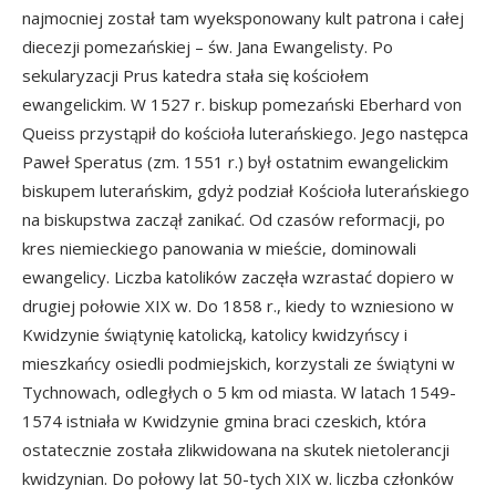
najmocniej został tam wyeksponowany kult patrona i całej
diecezji pomezańskiej – św. Jana Ewangelisty. Po
sekularyzacji Prus katedra stała się kościołem
ewangelickim. W 1527 r. biskup pomezański Eberhard von
Queiss przystąpił do kościoła luterańskiego. Jego następca
Paweł Speratus (zm. 1551 r.) był ostatnim ewangelickim
biskupem luterańskim, gdyż podział Kościoła luterańskiego
na biskupstwa zaczął zanikać. Od czasów reformacji, po
kres niemieckiego panowania w mieście, dominowali
ewangelicy. Liczba katolików zaczęła wzrastać dopiero w
drugiej połowie XIX w. Do 1858 r., kiedy to wzniesiono w
Kwidzynie świątynię katolicką, katolicy kwidzyńscy i
mieszkańcy osiedli podmiejskich, korzystali ze świątyni w
Tychnowach, odległych o 5 km od miasta. W latach 1549-
1574 istniała w Kwidzynie gmina braci czeskich, która
ostatecznie została zlikwidowana na skutek nietolerancji
kwidzynian. Do połowy lat 50-tych XIX w. liczba członków