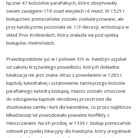
łącznie 47 kościołów parafialnych, które obejmowały
swoim zasięgiem 116 osad wiejskich i 6 miast. W 1525 r.
biskupstwo pomezańskie zostało zsekularyzowane, ale
przy katolicyzmie pozostała ok. 1/3 diecezji, wchodząca w
skład Prus Królewskich, która znalazła się pod opieką
biskupów chełmińskich.
Prawdopodobnie już w I połowie XIII w. Kwidzyn uzyskał
od zakonu krzyżackiego posiadłości, których dokładna
lokalizacja nie jest znana. Wraz z powołaniem w 1285 r.
kapituły katedralnej i ustanowieniu tamtejszego kościoła
parafialnego katedrą biskupią, miasto zostało zmuszone
do odstąpienia kapitule określonej przestrzeni dla
zbudowania zamku i kurii dla kanoników, co przez najbliższe
kilkadziesiąt lat powodowało poważne konflikty z
mieszczanami. Na ich prośbę, w 1336 r. biskup pomezański
odnowił przywilej lokacyjny dla Kwidzyna, który uregulował