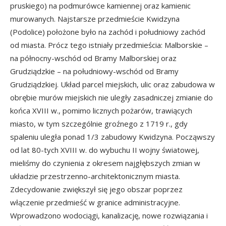
pruskiego) na podmurówce kamiennej oraz kamienic
murowanych. Najstarsze przedmieście Kwidzyna
(Podolice) położone było na zachód i południowy zachód
od miasta. Prócz tego istniały przedmieścia: Malborskie –
na północny-wschód od Bramy Malborskiej oraz
Grudziądzkie – na południowy-wschód od Bramy
Grudziądzkiej. Układ parcel miejskich, ulic oraz zabudowa w
obrębie murów miejskich nie uległy zasadniczej zmianie do
końca XVIII w., pomimo licznych pożarów, trawiących
miasto, w tym szczególnie groźnego z 1719 r., gdy
spaleniu uległa ponad 1/3 zabudowy Kwidzyna. Począwszy
od lat 80-tych XVIII w. do wybuchu II wojny światowej,
mieliśmy do czynienia z okresem najgłębszych zmian w
układzie przestrzenno-architektonicznym miasta.
Zdecydowanie zwiększył się jego obszar poprzez
włączenie przedmieść w granice administracyjne.
Wprowadzono wodociągi, kanalizację, nowe rozwiązania i