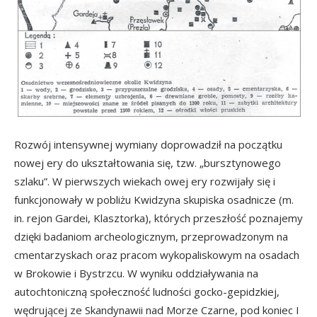
Rozwój intensywnej wymiany doprowadził na początku
nowej ery do ukształtowania się, tzw. „bursztynowego
szlaku”. W pierwszych wiekach owej ery rozwijały się i
funkcjonowały w pobliżu Kwidzyna skupiska osadnicze (m.
in. rejon Gardei, Klasztorka), których przeszłość poznajemy
dzięki badaniom archeologicznym, przeprowadzonym na
cmentarzyskach oraz pracom wykopaliskowym na osadach
w Brokowie i Bystrzcu. W wyniku oddziaływania na
autochtoniczną społeczność ludności gocko-gepidzkiej,
wędrującej ze Skandynawii nad Morze Czarne, pod koniec I