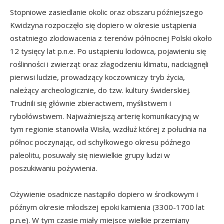
Stopniowe zasiedlanie okolic oraz obszaru późniejszego
Kwidzyna rozpoczęło się dopiero w okresie ustąpienia
ostatniego zlodowacenia z terenów północnej Polski około
12 tysięcy lat p.n.e. Po ustąpieniu lodowca, pojawieniu się
roślinności i zwierząt oraz złagodzeniu klimatu, nadciągnęli
pierwsi ludzie, prowadzący koczowniczy tryb życia,
należący archeologicznie, do tzw. kultury świderskiej.
Trudnili się głównie zbieractwem, myślistwem i
rybołówstwem. Najważniejszą arterię komunikacyjną w
tym regionie stanowiła Wisła, wzdłuż której z południa na
północ poczynając, od schyłkowego okresu późnego
paleolitu, posuwały się niewielkie grupy ludzi w
poszukiwaniu pożywienia.
Ożywienie osadnicze nastąpiło dopiero w środkowym i
późnym okresie młodszej epoki kamienia (3300-1700 lat
p.n.e). W tym czasie miały miejsce wielkie przemiany