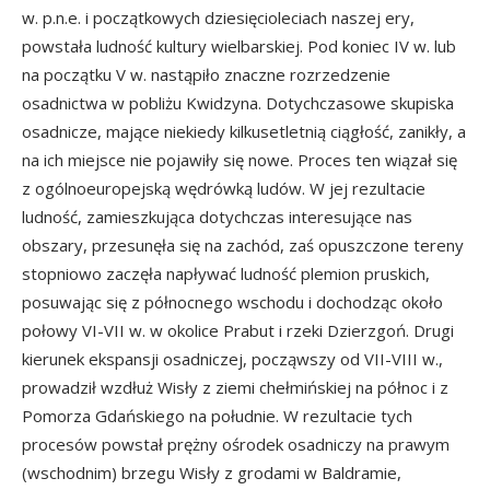
w. p.n.e. i początkowych dziesięcioleciach naszej ery,
powstała ludność kultury wielbarskiej. Pod koniec IV w. lub
na początku V w. nastąpiło znaczne rozrzedzenie
osadnictwa w pobliżu Kwidzyna. Dotychczasowe skupiska
osadnicze, mające niekiedy kilkusetletnią ciągłość, zanikły, a
na ich miejsce nie pojawiły się nowe. Proces ten wiązał się
z ogólnoeuropejską wędrówką ludów. W jej rezultacie
ludność, zamieszkująca dotychczas interesujące nas
obszary, przesunęła się na zachód, zaś opuszczone tereny
stopniowo zaczęła napływać ludność plemion pruskich,
posuwając się z północnego wschodu i dochodząc około
połowy VI-VII w. w okolice Prabut i rzeki Dzierzgoń. Drugi
kierunek ekspansji osadniczej, począwszy od VII-VIII w.,
prowadził wzdłuż Wisły z ziemi chełmińskiej na północ i z
Pomorza Gdańskiego na południe. W rezultacie tych
procesów powstał prężny ośrodek osadniczy na prawym
(wschodnim) brzegu Wisły z grodami w Baldramie,