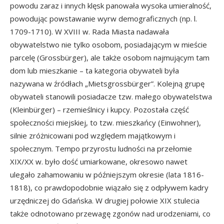
powodu zaraz i innych klęsk panowała wysoka umieralność,
powodując powstawanie wyrw demograficznych (np. l.
1709-1710). W XVIII w. Rada Miasta nadawała
obywatelstwo nie tylko osobom, posiadającym w mieście
parcelę (Grossbürger), ale także osobom najmującym tam
dom lub mieszkanie – ta kategoria obywateli była
nazywana w źródłach „Mietsgrossbürger”. Kolejną grupę
obywateli stanowili posiadacze tzw. małego obywatelstwa
(Kleinbürger) – rzemieślnicy i kupcy. Pozostała część
społeczności miejskiej, to tzw. mieszkańcy (Einwohner),
silnie zróżnicowani pod względem majątkowym i
społecznym. Tempo przyrostu ludności na przełomie
XIX/XX w. było dość umiarkowane, okresowo nawet
ulegało zahamowaniu w późniejszym okresie (lata 1816-
1818), co prawdopodobnie wiązało się z odpływem kadry
urzędniczej do Gdańska. W drugiej połowie XIX stulecia
także odnotowano przewagę zgonów nad urodzeniami, co