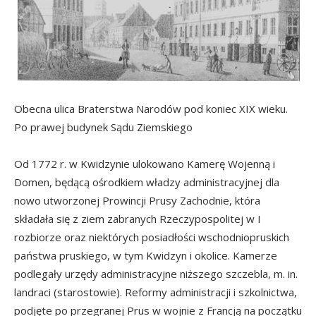
Obecna ulica Braterstwa Narodów pod koniec XIX wieku.
Po prawej budynek Sądu Ziemskiego
Od 1772 r. w Kwidzynie ulokowano Kamerę Wojenną i
Domen, będącą ośrodkiem władzy administracyjnej dla
nowo utworzonej Prowincji Prusy Zachodnie, która
składała się z ziem zabranych Rzeczypospolitej w I
rozbiorze oraz niektórych posiadłości wschodniopruskich
państwa pruskiego, w tym Kwidzyn i okolice. Kamerze
podlegały urzędy administracyjne niższego szczebla, m. in.
landraci (starostowie). Reformy administracji i szkolnictwa,
podjęte po przegranej Prus w wojnie z Francją na początku