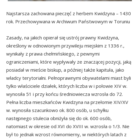
Najstarsza zachowana pieczęć z herbem Kwidzyna – 1430
rok. Przechowywana w Archiwum Państwowym w Toruniu
Zasady, na jakich opierał się ustrój prawny Kwidzyna,
określony w odnowionym przywileju miejskim z 1336 r.,
wynikały z prawa chełmińskiego, z pewnymi
ograniczeniami, które wypływały ze znaczącej pozycji, jaką
posiadał w mieście biskup, a później także kapituła, jako
władcy terytorialni. Pełnoprawnymi obywatelami miast byli
tylko właściciele działek, których liczba w i połowie XIV w.
wynosiła 51 i przy końcu średniowiecza wzrosła do 72.
Pełna liczba mieszkańców Kwidzyna na przełomie XIV/XV
w. wynosiła szacunkowo ok. 800 osób, u schyłku
następnego stulecia obniżyła się do ok. 600 osób,
natomiast w okresie od XVI do XVIII w. wzrosła o 1/3. Nie
był to jednak wzrost równomierny, w niektórych latach z