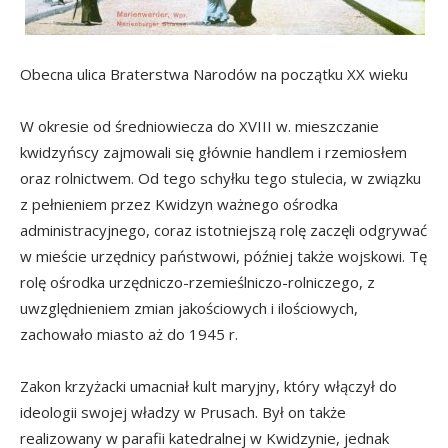
Obecna ulica Braterstwa Narodów na początku XX wieku
W okresie od średniowiecza do XVIII w. mieszczanie
kwidzyńscy zajmowali się głównie handlem i rzemiosłem
oraz rolnictwem. Od tego schyłku tego stulecia, w związku
z pełnieniem przez Kwidzyn ważnego ośrodka
administracyjnego, coraz istotniejszą rolę zaczęli odgrywać
w mieście urzędnicy państwowi, później także wojskowi. Tę
rolę ośrodka urzędniczo-rzemieślniczo-rolniczego, z
uwzględnieniem zmian jakościowych i ilościowych,
zachowało miasto aż do 1945 r.
Zakon krzyżacki umacniał kult maryjny, który włączył do
ideologii swojej władzy w Prusach. Był on także
realizowany w parafii katedralnej w Kwidzynie, jednak