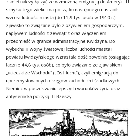
z kolei należy łączyć ze wzmożoną emigracją do Ameryki. U
schyłku tego wieku i na początku następnego nastąpił
wzrost ludności miasta (do 11,9 tys. osób w 1910 r.) –
zjawisko to związane było z ożywieniem gospodarczym,
napływem ludności z zewnątrz oraz włączeniem
przedmieść w granice administracyjne Kwidzyna. Do
wybuchu II wojny światowej liczba ludności miasta i
powiatu kwidzyńskiego wzrastała dość powolnie (osiągając
łacznie 44,8 tys. osób), co było związane ze zjawiskiem
„ucieczki ze Wschodu” („Ostflucht”), czyli emigracją do
uprzemysłowionych okręgów zachodnich i środkowych
Niemiec w poszukiwaniu lepszych warunków życia oraz
antysemicką polityką III Rzeszy.