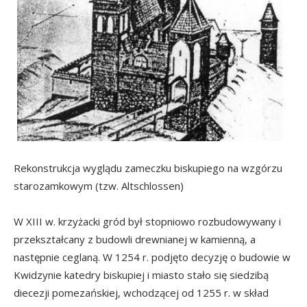
Rekonstrukcja wyglądu zameczku biskupiego na wzgórzu
starozamkowym (tzw. Altschlossen)
W XIII w. krzyżacki gród był stopniowo rozbudowywany i
przekształcany z budowli drewnianej w kamienną, a
następnie ceglaną. W 1254 r. podjęto decyzję o budowie w
Kwidzynie katedry biskupiej i miasto stało się siedzibą
diecezji pomezańskiej, wchodzącej od 1255 r. w skład