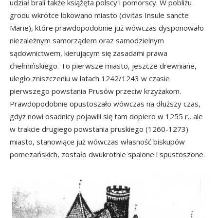
udział brali także książęta polscy i pomorscy. W pobliżu
grodu wkrótce lokowano miasto (civitas Insule sancte
Marie), które prawdopodobnie już wówczas dysponowało
niezależnym samorządem oraz samodzielnym
sądownictwem, kierującym się zasadami prawa
chełmińskiego. To pierwsze miasto, jeszcze drewniane,
uległo zniszczeniu w latach 1242/1243 w czasie
pierwszego powstania Prusów przeciw krzyżakom.
Prawdopodobnie opustoszało wówczas na dłuższy czas,
gdyż nowi osadnicy pojawili się tam dopiero w 1255 r., ale
w trakcie drugiego powstania pruskiego (1260-1273)
miasto, stanowiące już wówczas własność biskupów
pomezańskich, zostało dwukrotnie spalone i spustoszone.