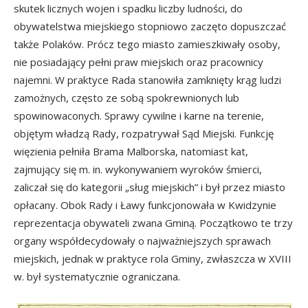
skutek licznych wojen i spadku liczby ludności, do
obywatelstwa miejskiego stopniowo zaczęto dopuszczać
także Polaków. Prócz tego miasto zamieszkiwały osoby,
nie posiadający pełni praw miejskich oraz pracownicy
najemni. W praktyce Rada stanowiła zamknięty krąg ludzi
zamożnych, często ze sobą spokrewnionych lub
spowinowaconych. Sprawy cywilne i karne na terenie,
objętym władzą Rady, rozpatrywał Sąd Miejski. Funkcję
więzienia pełniła Brama Malborska, natomiast kat,
zajmujący się m. in. wykonywaniem wyroków śmierci,
zaliczał się do kategorii „sług miejskich” i był przez miasto
opłacany. Obok Rady i Ławy funkcjonowała w Kwidzynie
reprezentacja obywateli zwana Gminą. Początkowo te trzy
organy współdecydowały o najważniejszych sprawach
miejskich, jednak w praktyce rola Gminy, zwłaszcza w XVIII
w. był systematycznie ograniczana.