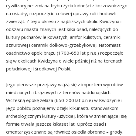
cywilizacyjne: zmiana trybu życia ludności z koczowniczego
na osiadły, rozpoczęcie celowej uprawy roli i hodowli
zwierząt. Z tego okresu z najbliższych okolic Kwidzyna i
obszaru miasta znanych jest kilka osad, należących do
kultury pucharów lejkowatych, amfor kulistych, ceramiki
sznurowej i ceramiki dołkowo-grzebykowej. Natomiast
osadnictwo epoki brązu (1700-650 lat p.n.e.) rozpoczęło
się w okolicach Kwidzyna o wiele później niż na terenach
południowej i środkowej Polski.
Jego pierwsze przejawy wiążą się z importem wyrobów
miedzianych i brązowych z terenów naddunajskich.
Wczesną epokę żelaza (650-200 lat p.n.e) w Kwidzynie i
jego pobliżu poznajemy dzięki kilkunastu stanowiskom
archeologicznym kultury łużyckiej, która w zmieniającej się
formie trwała jeszcze kilkaset lat. Oprócz osad i
cmentarzysk znane są również osiedla obronne – grody,