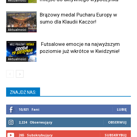
Aktualności
Brązowy medal Pucharu Europy w
sumo dla Klaudii Kaczor!
Aktualności
Futsalowe emocje na najwyższym
poziomie już wkrótce w Kwidzynie!
Aktualności
ZNAJDŹ NAS:
10,921
Fani
LUBIĘ
2,224
Obserwujący
OBSERWUJ
265
Subskrybujący
SUBSKRYBUJ