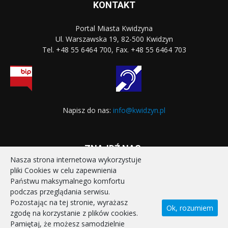
KONTAKT
Portal Miasta Kwidzyna
Ul. Warszawska 19, 82-500 Kwidzyn
Tel. +48 55 6464 700, Fax. +48 55 6464 703
Napisz do nas:
info@kwidzyn.pl
ZNAJDŹ NAS:
Nasza strona internetowa wykorzystuje
pliki Cookies w celu zapewnienia
Państwu maksymalnego komfortu
podczas przeglądania serwisu.
Pozostając na tej stronie, wyrażasz
Ok, rozumiem
zgodę na korzystanie z plików cookies.
STRONA GŁÓWNA
REALIZOWANE PROJEKTY
Pamiętaj, że możesz samodzielnie
POLITYKA PRYWATNOŚCI
DEKLARACJA DOSTĘPNOŚCI