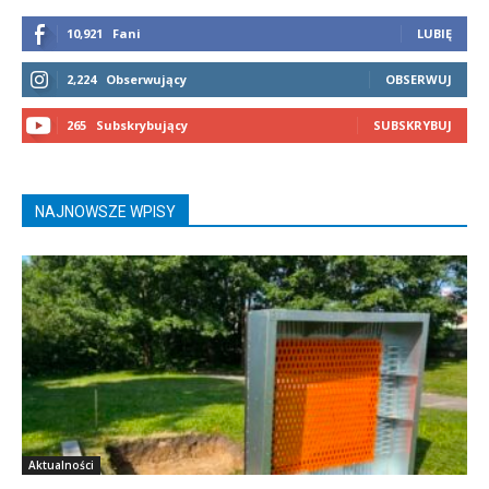
10,921
Fani
LUBIĘ
2,224
Obserwujący
OBSERWUJ
265
Subskrybujący
SUBSKRYBUJ
NAJNOWSZE WPISY
Aktualności