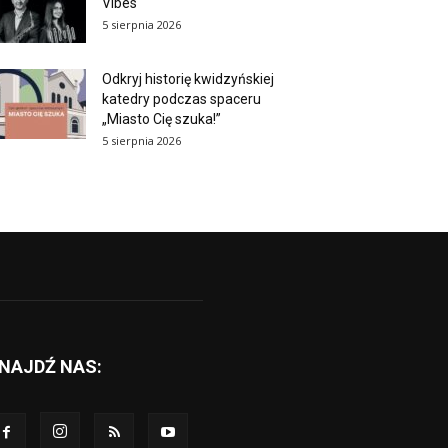
Vibes
5 sierpnia 2026
Odkryj historię kwidzyńskiej
katedry podczas spaceru
„Miasto Cię szuka!”
5 sierpnia 2026
NAJDŹ NAS: