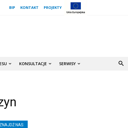
BIP
KONTAKT
PROJEKTY
NESU
KONSULTACJE
SERWISY
zyn
ZNAJDŹ NAS: