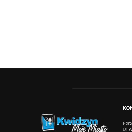
KO
Port
Ul. 