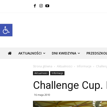
Open toolbar
AKTUALNOŚCI
DNI KWIDZYNA
PRZEDSZKO
Strona główna
Aktualności
Informacje
Challen
Aktualności
Informacje
Challenge Cup.
16 maja 2010