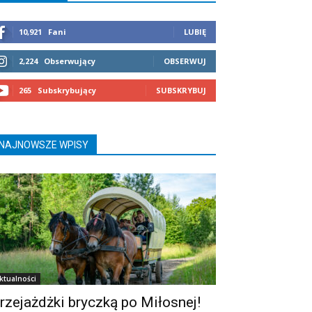
10,921
Fani
LUBIĘ
2,224
Obserwujący
OBSERWUJ
265
Subskrybujący
SUBSKRYBUJ
NAJNOWSZE WPISY
ktualności
rzejażdżki bryczką po Miłosnej!