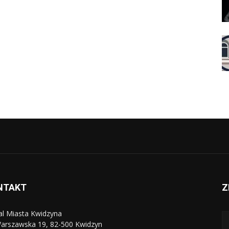
NTAKT
Z
al Miasta Kwidzyna
Warszawska 19, 82-500 Kwidzyn