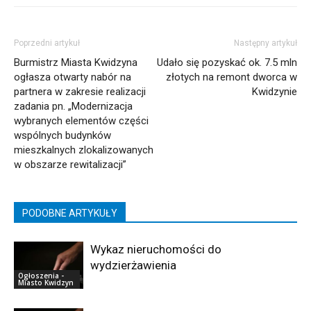
Poprzedni artykuł
Następny artykuł
Burmistrz Miasta Kwidzyna
Udało się pozyskać ok. 7.5 mln
ogłasza otwarty nabór na
złotych na remont dworca w
partnera w zakresie realizacji
Kwidzynie
zadania pn. „Modernizacja
wybranych elementów części
wspólnych budynków
mieszkalnych zlokalizowanych
w obszarze rewitalizacji”
PODOBNE ARTYKUŁY
Wykaz nieruchomości do
wydzierżawienia
Ogłoszenia -
Miasto Kwidzyn