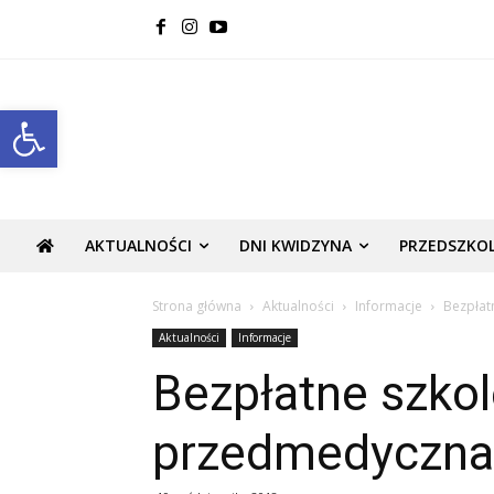
Open toolbar
AKTUALNOŚCI
DNI KWIDZYNA
PRZEDSZKO
Strona główna
Aktualności
Informacje
Bezpłat
Aktualności
Informacje
Bezpłatne szko
przedmedyczna