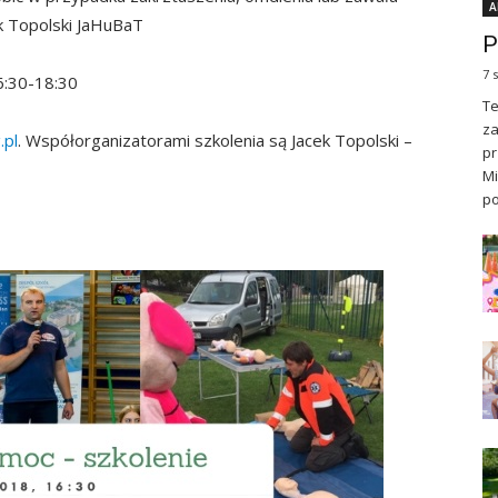
A
ek Topolski JaHuBaT
P
7 
6:30-18:30
Te
za
.pl
. Współorganizatorami szkolenia są Jacek Topolski –
pr
Mi
po