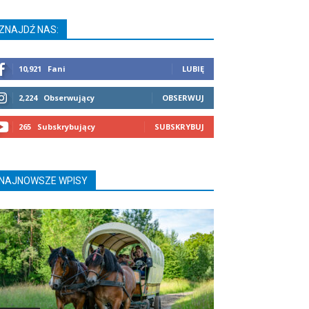
ZNAJDŹ NAS:
10,921
Fani
LUBIĘ
2,224
Obserwujący
OBSERWUJ
265
Subskrybujący
SUBSKRYBUJ
NAJNOWSZE WPISY