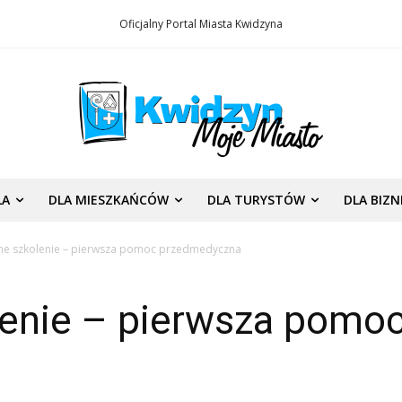
Oficjalny Portal Miasta Kwidzyna
LA
DLA MIESZKAŃCÓW
DLA TURYSTÓW
DLA BIZ
ne szkolenie – pierwsza pomoc przedmedyczna
lenie – pierwsza pomo