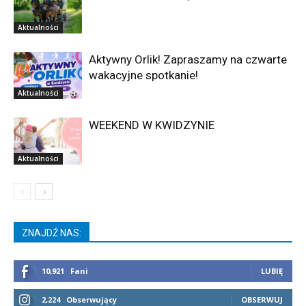
Aktualności
Aktywny Orlik! Zapraszamy na czwarte
wakacyjne spotkanie!
Aktualności
WEEKEND W KWIDZYNIE
Aktualności
ZNAJDŹ NAS:
10,921
Fani
LUBIĘ
2,224
Obserwujący
OBSERWUJ