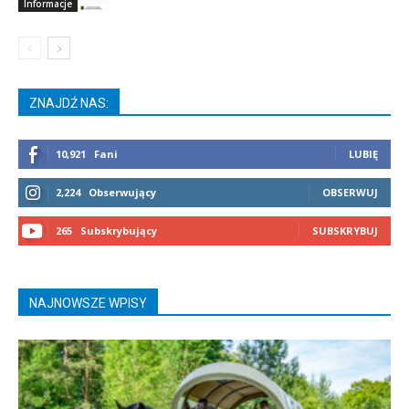
Informacje
ZNAJDŹ NAS:
10,921
Fani
LUBIĘ
2,224
Obserwujący
OBSERWUJ
265
Subskrybujący
SUBSKRYBUJ
NAJNOWSZE WPISY