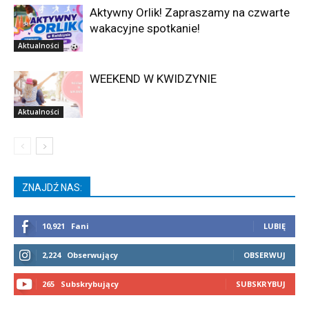
Aktywny Orlik! Zapraszamy na czwarte
wakacyjne spotkanie!
Aktualności
WEEKEND W KWIDZYNIE
Aktualności
ZNAJDŹ NAS:
10,921
Fani
LUBIĘ
2,224
Obserwujący
OBSERWUJ
265
Subskrybujący
SUBSKRYBUJ