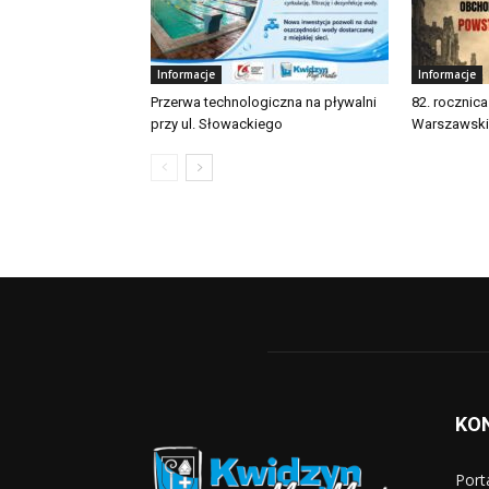
Informacje
Informacje
Przerwa technologiczna na pływalni
82. rocznic
przy ul. Słowackiego
Warszawsk
KO
Port