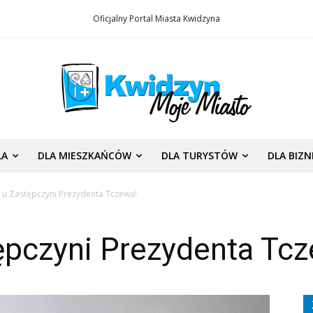
Oficjalny Portal Miasta Kwidzyna
LA
DLA MIESZKAŃCÓW
DLA TURYSTÓW
DLA BIZ
ą u Zastępczyni Prezydenta Tczewa!
ępczyni Prezydenta Tc