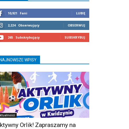
10,921
Fani
LUBIĘ
2,224
Obserwujący
OBSERWUJ
265
Subskrybujący
SUBSKRYBUJ
NAJNOWSZE WPISY
ktualności
ktywny Orlik! Zapraszamy na