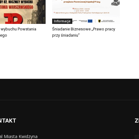
Informacje
a wybuchu Powstania
Śniadanie Biznesowe „Prawo pracy
iego
przy śniadaniu”
NTAKT
Z
al Miasta Kwidzyna