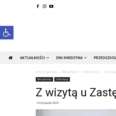
Open toolbar
AKTUALNOŚCI
DNI KWIDZYNA
PRZEDSZKO
Strona główna
Aktualności
Informacje
Z wizyt
Aktualności
Informacje
Z wizytą u Zast
4 listopada 2024