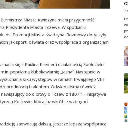
c
7 
Pr
i Burmistrza Miasta Kwidzyna miała przyjemność
wa
nią Prezydenta Miasta Tczewa. W spotkaniu
pr
ołu ds. Promocji Miasta Kwidzyna. Rozmowy dotyczyły
do
kich jak sport, oświata oraz współpraca z organizacjami
nania się z Pauliną Kremer i działalnością Spółdzielni
m.in. popularną klubokawiarnię „Jasna”. Następnie w
 wysłuchania kilku występów w ramach trwającego VIII
różnorodnością i talentem. Odwiedziliśmy również
 nawiązujący do o bitwy o Tczew z 1807 r – inicjatywa
tyczną Kociewie, która już wkrótce wzbogaci
nadzieję zaowocują dalszą, jeszcze lepszą współpracą