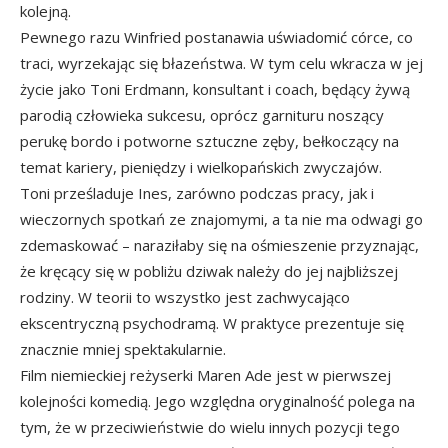
kolejną.
Pewnego razu Winfried postanawia uświadomić córce, co
traci, wyrzekając się błazeństwa. W tym celu wkracza w jej
życie jako Toni Erdmann, konsultant i coach, będący żywą
parodią człowieka sukcesu, oprócz garnituru noszący
perukę bordo i potworne sztuczne zęby, bełkoczący na
temat kariery, pieniędzy i wielkopańskich zwyczajów.
Toni prześladuje Ines, zarówno podczas pracy, jak i
wieczornych spotkań ze znajomymi, a ta nie ma odwagi go
zdemaskować – naraziłaby się na ośmieszenie przyznając,
że kręcący się w pobliżu dziwak należy do jej najbliższej
rodziny. W teorii to wszystko jest zachwycająco
ekscentryczną psychodramą. W praktyce prezentuje się
znacznie mniej spektakularnie.
Film niemieckiej reżyserki Maren Ade jest w pierwszej
kolejności komedią. Jego względna oryginalność polega na
tym, że w przeciwieństwie do wielu innych pozycji tego