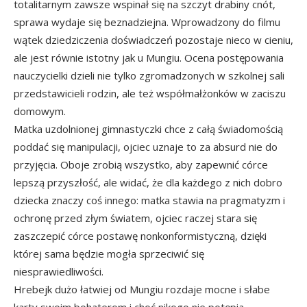
totalitarnym zawsze wspinał się na szczyt drabiny cnót,
sprawa wydaje się beznadziejna. Wprowadzony do filmu
wątek dziedziczenia doświadczeń pozostaje nieco w cieniu,
ale jest równie istotny jak u Mungiu. Ocena postępowania
nauczycielki dzieli nie tylko zgromadzonych w szkolnej sali
przedstawicieli rodzin, ale też współmałżonków w zaciszu
domowym.
Matka uzdolnionej gimnastyczki chce z całą świadomością
poddać się manipulacji, ojciec uznaje to za absurd nie do
przyjęcia. Oboje zrobią wszystko, aby zapewnić córce
lepszą przyszłość, ale widać, że dla każdego z nich dobro
dziecka znaczy coś innego: matka stawia na pragmatyzm i
ochronę przed złym światem, ojciec raczej stara się
zaszczepić córce postawę nonkonformistyczną, dzięki
której sama będzie mogła sprzeciwić się
niesprawiedliwości.
Hrebejk dużo łatwiej od Mungiu rozdaje mocne i słabe
karty swoim bohaterom i choć nikogo nie potępia,