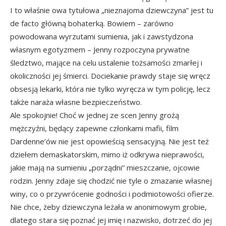
I to właśnie owa tytułowa „nieznajoma dziewczyna” jest tu
de facto główną bohaterką. Bowiem – zarówno
powodowana wyrzutami sumienia, jak i zawstydzona
własnym egotyzmem – Jenny rozpoczyna prywatne
śledztwo, mające na celu ustalenie tożsamości zmarłej i
okoliczności jej śmierci. Dociekanie prawdy staje się wręcz
obsesją lekarki, która nie tylko wyręcza w tym policję, lecz
także naraża własne bezpieczeństwo.
Ale spokojnie! Choć w jednej ze scen Jenny grożą
mężczyźni, będący zapewne członkami mafii, film
Dardenne’ów nie jest opowieścią sensacyjną. Nie jest też
dziełem demaskatorskim, mimo iż odkrywa nieprawości,
jakie mają na sumieniu „porządni” mieszczanie, ojcowie
rodzin. Jenny zdaje się chodzić nie tyle o zmazanie własnej
winy, co o przywrócenie godności i podmiotowości ofierze.
Nie chce, żeby dziewczyna leżała w anonimowym grobie,
dlatego stara się poznać jej imię i nazwisko, dotrzeć do jej