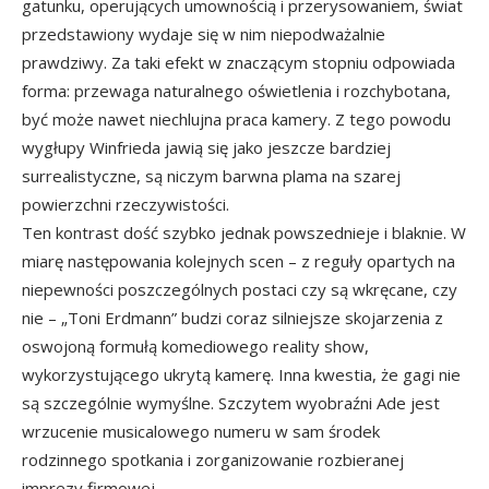
gatunku, operujących umownością i przerysowaniem, świat
przedstawiony wydaje się w nim niepodważalnie
prawdziwy. Za taki efekt w znaczącym stopniu odpowiada
forma: przewaga naturalnego oświetlenia i rozchybotana,
być może nawet niechlujna praca kamery. Z tego powodu
wygłupy Winfrieda jawią się jako jeszcze bardziej
surrealistyczne, są niczym barwna plama na szarej
powierzchni rzeczywistości.
Ten kontrast dość szybko jednak powszednieje i blaknie. W
miarę następowania kolejnych scen – z reguły opartych na
niepewności poszczególnych postaci czy są wkręcane, czy
nie – „Toni Erdmann” budzi coraz silniejsze skojarzenia z
oswojoną formułą komediowego reality show,
wykorzystującego ukrytą kamerę. Inna kwestia, że gagi nie
są szczególnie wymyślne. Szczytem wyobraźni Ade jest
wrzucenie musicalowego numeru w sam środek
rodzinnego spotkania i zorganizowanie rozbieranej
imprezy firmowej.