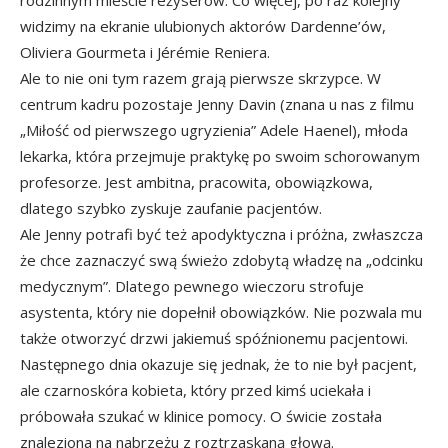
widzimy na ekranie ulubionych aktorów Dardenne’ów,
Oliviera Gourmeta i Jérémie Reniera.
Ale to nie oni tym razem grają pierwsze skrzypce. W
centrum kadru pozostaje Jenny Davin (znana u nas z filmu
„Miłość od pierwszego ugryzienia” Adele Haenel), młoda
lekarka, która przejmuje praktykę po swoim schorowanym
profesorze. Jest ambitna, pracowita, obowiązkowa,
dlatego szybko zyskuje zaufanie pacjentów.
Ale Jenny potrafi być też apodyktyczna i próżna, zwłaszcza
że chce zaznaczyć swą świeżo zdobytą władzę na „odcinku
medycznym”. Dlatego pewnego wieczoru strofuje
asystenta, który nie dopełnił obowiązków. Nie pozwala mu
także otworzyć drzwi jakiemuś spóźnionemu pacjentowi.
Następnego dnia okazuje się jednak, że to nie był pacjent,
ale czarnoskóra kobieta, który przed kimś uciekała i
próbowała szukać w klinice pomocy. O świcie została
znaleziona na nabrzeżu z roztrzaskaną głową.