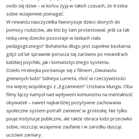
osób się dziwi – w końcu żyją w takich czasach, że trzeba
sobie wzajemnie pomagać.
W rewanżu nauczycielka faworyzuje dzieci skorych do
pomocy rodziców, ale kto by tam protestował, jeśli za tak
niską cenę dziecko pozostaje w łaskach ciała
pedagogicznego? Bohaterka długo jest zupełnie bezkarna,
gdyż od lat sprawnie porusza się zarówno po meandrach
ludzkiej psychiki, jak i komunistycznego systemu.
Dzieło Hrebejka porównuje się z filmem „Dwunastu
gniewnych ludzi” Sidneya Lumeta, choć w rzeczywistości
ma więcej wspólnego z „Egzaminem” Cristiana Mungiu. Oba
filmy łączy namysł nad wpływem komunizmu na mentalność
obywateli – nawet najbardziej pozytywne zachowania
społeczne system potrafi zamienić w groteskę. Nie tylko
psuje instytucje publiczne, ale także obraca ludzi przeciwko
sobie, niszcząc wzajemne zaufanie i w zarodku dusząc
uczciwe zamiary.