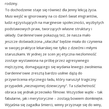
rodziny.
To dochodzenie staje się również dla Jenny lekcją życia.
Musi wejść w ignorowany na co dzień świat imigrantów,
ludzi egzystujących na marginesie społeczności, wyzbytych
podstawowych praw, tworzących własne struktury i
układy. Dardenne’owie pokazują też, że nasza mało
jeszcze doświadczona „siłaczka” będzie miała do czynienia
w swojej praktyce lekarskiej nie tylko z dziećmi i miłymi
staruszkami. W jednej ze scen jej etyczna niezłomność
zostaje wystawiona na próbę przez agresywnego
mężczyznę, domagającego się wydania lewego zwolnienia.
Dardenne’owie zresztą bardzo usilnie dążą do
przywrócenia etycznego ładu, który naruszył tragiczny
przypadek „nieznajomej dziewczyny”. Ta szlachetność
obraca się jednak przeciwko filmowi. Wszystkie wątki – tak
fabularne, jak i merytoryczne – zostają bowiem domknięte.
Wyjaśnia się zagadka śmierci, winny przyznaje się do winy,