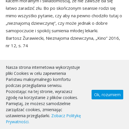
kacem moralnym i świadomością, że nie zawsze da się
łatwo zaradzić złu. Bo po skończonym seansie rodzi się
mimo wszystko pytanie, czy aby na pewno chodziło tutaj o
„nieznajomą dziewczynę”, czy może jednak o dobre
samopoczucie i spokój sumienia młodej lekarki.
Bartosz Żurawiecki, Nieznajoma dziewczyna, „Kino” 2016,
nr 12, s. 74
Nasza strona internetowa wykorzystuje
pliki Cookies w celu zapewnienia
„THE SQUARE”
Państwu maksymalnego komfortu
podczas przeglądania serwisu.
Pozostając na tej stronie, wyrażasz
Ok, rozumiem
zgodę na korzystanie z plików cookies.
Pamiętaj, że możesz samodzielnie
zarządzać cookies, zmieniając
ustawienia przeglądarki.
Zobacz Politykę
Prywatności.