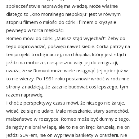
społeczeństwie naprawdę ma władzę. Może właśnie
dlatego to „kino moralnego niepokoju” jest w równym
stopniu filmem o miłości do córki i filmem o kryzysie
pewnego wzorca męskości.
Romeo mówi do córki: „Musisz stąd wyjechać!”. Żeby do
tego doprowadzić, poświęci nawet siebie. Córka patrzy na
ten projekt trochę inaczej, ma chłopaka, który jest stąd i
jeździ na motorze, niespieszno więc jej do emigracji,
uważa, że w Rumunii może wiele osiągnąć. Jej ojciec już w
to nie wierzy. Po 1991 roku postanowił wrócić w rodzinne
strony z nadzieją, że zacznie budować coś lepszego, tym
razem naprawdę.
I choć z perspektywy czasu mówi, że niczego nie żałuje,
widać, że się nie udało. Małe mieszkanie, stary samochód,
małżeństwo w rozsypce. Romeo może być dumny z tego,
że nigdy nie brał w łapę, ale to nie on kręci karuzelą, nie on
jeździ SUV-em, nie on wyprawia bankiety w oranżerii. Nie