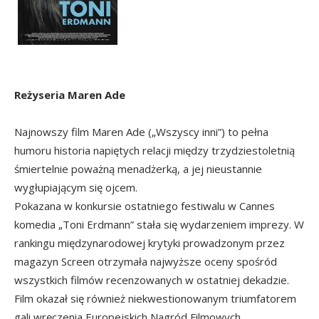
Reżyseria Maren Ade
Najnowszy film Maren Ade („Wszyscy inni”) to pełna
humoru historia napiętych relacji między trzydziestoletnią
śmiertelnie poważną menadżerką, a jej nieustannie
wygłupiającym się ojcem.
Pokazana w konkursie ostatniego festiwalu w Cannes
komedia „Toni Erdmann” stała się wydarzeniem imprezy. W
rankingu międzynarodowej krytyki prowadzonym przez
magazyn Screen otrzymała najwyższe oceny spośród
wszystkich filmów recenzowanych w ostatniej dekadzie.
Film okazał się również niekwestionowanym triumfatorem
gali wręczenia Europejskich Nagród Filmowych.