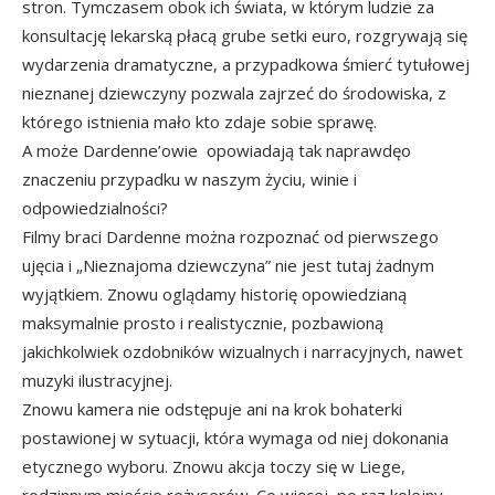
stron. Tymczasem obok ich świata, w którym ludzie za
konsultację lekarską płacą grube setki euro, rozgrywają się
wydarzenia dramatyczne, a przypadkowa śmierć tytułowej
nieznanej dziewczyny pozwala zajrzeć do środowiska, z
którego istnienia mało kto zdaje sobie sprawę.
A może Dardenne’owie opowiadają tak naprawdęo
znaczeniu przypadku w naszym życiu, winie i
odpowiedzialności?
Filmy braci Dardenne można rozpoznać od pierwszego
ujęcia i „Nieznajoma dziewczyna” nie jest tutaj żadnym
wyjątkiem. Znowu oglądamy historię opowiedzianą
maksymalnie prosto i realistycznie, pozbawioną
jakichkolwiek ozdobników wizualnych i narracyjnych, nawet
muzyki ilustracyjnej.
Znowu kamera nie odstępuje ani na krok bohaterki
postawionej w sytuacji, która wymaga od niej dokonania
etycznego wyboru. Znowu akcja toczy się w Liege,
rodzinnym mieście reżyserów. Co więcej, po raz kolejny