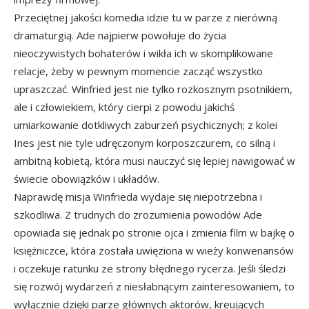
Przeciętnej jakości komedia idzie tu w parze z nierówną
dramaturgią. Ade najpierw powołuje do życia
nieoczywistych bohaterów i wikła ich w skomplikowane
relacje, żeby w pewnym momencie zacząć wszystko
upraszczać. Winfried jest nie tylko rozkosznym psotnikiem,
ale i człowiekiem, który cierpi z powodu jakichś
umiarkowanie dotkliwych zaburzeń psychicznych; z kolei
Ines jest nie tyle udręczonym korposzczurem, co silną i
ambitną kobietą, która musi nauczyć się lepiej nawigować w
świecie obowiązków i układów.
Naprawdę misja Winfrieda wydaje się niepotrzebna i
szkodliwa. Z trudnych do zrozumienia powodów Ade
opowiada się jednak po stronie ojca i zmienia film w bajkę o
księżniczce, która została uwięziona w wieży konwenansów
i oczekuje ratunku ze strony błędnego rycerza. Jeśli śledzi
się rozwój wydarzeń z niesłabnącym zainteresowaniem, to
wyłącznie dzięki parze głównych aktorów, kreujących