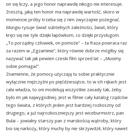
on się liczy, a jego honor naprawdę nikogo nie interesuje.
Zresztą, jaką ten honor ma naprawdę wartość, skoro w
momencie próby trzeba się z nim zwyczajnie pożegnać.
Mungiu rysuje świat subtelnych zależności, świat, który
kręci się nie tyle dzięki łapówkom, co dzięki przysługom.
„To porządny człowiek, on pomoże” – ta fraza powraca raz
za razem w „Egzaminie”, który równie dobrze mógłby się
nazywać tak jak pewien czeski film sprzed lat – „Musimy
sobie pomagać”.
Znamienne, że pomocy użyczają tu sobie praktycznie
wyłącznie mężczyźni po pięćdziesiątce, to w ich rękach jest
cała władza, to oni modelują wszystkie zasady tak, żeby
było im jak najwygodniej. Jest w filmie cały katalog rządców
tego świata, z których jeden jest bardziej rozkoszny od
drugiego, a już najrozkoszniejszy jest wiceburmistrz, pan
Bulai – jowialny starszy pan z marskością wątroby, który
boi się narkozy, który muchy by nie skrzywdził, który nawet