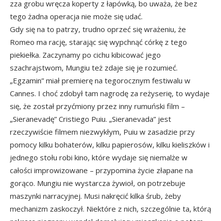
zza grobu wręcza koperty z łapówką, bo uważa, że bez
tego żadna operacja nie może się udać.
Gdy się na to patrzy, trudno oprzeć się wrażeniu, że
Romeo ma rację, starając się wypchnąć córkę z tego
piekiełka. Zaczynamy po cichu kibicować jego
szachrajstwom, Mungiu też zdaje się je rozumieć.
„Egzamin” miał premierę na tegorocznym festiwalu w
Cannes. I choć zdobył tam nagrodę za reżyserię, to wydaje
się, że został przyćmiony przez inny rumuński film –
„Sieranevadę” Cristiego Puiu. „Sieranevada” jest
rzeczywiście filmem niezwykłym, Puiu w zasadzie przy
pomocy kilku bohaterów, kilku papierosów, kilku kieliszków i
jednego stołu robi kino, które wydaje się niemalże w
całości improwizowane – przypomina życie złapane na
gorąco. Mungiu nie wystarcza żywioł, on potrzebuje
maszynki narracyjnej. Musi nakręcić kilka śrub, żeby
mechanizm zaskoczył. Niektóre z nich, szczególnie ta, którą