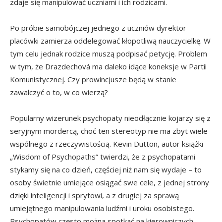
zdaje się manipulować uczniami i ich rodzicami.
Po próbie samobójczej jednego z uczniów dyrektor
placówki zamierza oddelegować kłopotliwą nauczycielkę. W
tym celu jednak rodzice muszą podpisać petycję. Problem
w tym, że Drazdechová ma daleko idące koneksje w Partii
Komunistycznej. Czy prowincjusze będą w stanie
zawalczyć o to, w co wierzą?
Popularny wizerunek psychopaty nieodłącznie kojarzy się z
seryjnym mordercą, choć ten stereotyp nie ma zbyt wiele
wspólnego z rzeczywistością. Kevin Dutton, autor książki
„Wisdom of Psychopaths” twierdzi, że z psychopatami
stykamy się na co dzień, częściej niż nam się wydaje – to
osoby świetnie umiejące osiągać swe cele, z jednej strony
dzięki inteligencji i sprytowi, a z drugiej za sprawą
umiejętnego manipulowania ludźmi i uroku osobistego.
Psychopatów często można spotkać na kierowniczych