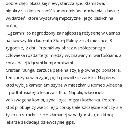
dobre chęci okażą się niewystarczające. Kłamstwa,
hipokryzja i konieczność kompromisów uruchamiają lawinę
wydarzeń, które wystawią mężczyznę i jego bliskich na
próbę.
„Egzamin” to nagrodzony za najlepszą reżyserię w Cannes
najnowszy film laureata Złotej Palmy za „4 miesiące, 3
tygodnie, 2 dni”. Przenikliwy obraz współczesnego
człowieka rozdartego między wyznawanymi wartościami, a
coraz dalej idącymi kompromisami.
Cristian Mungiu zarzuca pętlę na szyję głównego bohatera,
ten zaczyna wierzgać, pętla powoli się zaciska. Najpierw
ktoś wybija kamieniem szybę w mieszkaniu Romeo Aldeona
– podtatusiałego lekarza z Kluż-Napoki, właściciela
volkswagena kombi, syna i ojca, męża i kochanka. Potem
ktoś próbuje zgwałcić jego córkę. Całe szczęście kończy się
tylko na strachu i ręce złamanej w nadgarstku, na którą
lekarze zakładają dziewczynie gips.