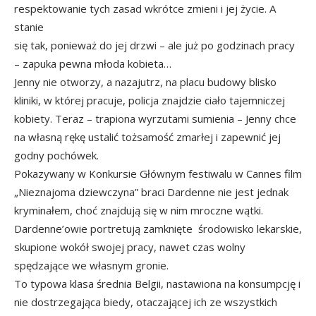
respektowanie tych zasad wkrótce zmieni i jej życie. A
stanie
się tak, ponieważ do jej drzwi – ale już po godzinach pracy
– zapuka pewna młoda kobieta…
Jenny nie otworzy, a nazajutrz, na placu budowy blisko
kliniki, w której pracuje, policja znajdzie ciało tajemniczej
kobiety. Teraz – trapiona wyrzutami sumienia – Jenny chce
na własną rękę ustalić tożsamość zmarłej i zapewnić jej
godny pochówek.
Pokazywany w Konkursie Głównym festiwalu w Cannes film
„Nieznajoma dziewczyna” braci Dardenne nie jest jednak
kryminałem, choć znajdują się w nim mroczne wątki.
Dardenne’owie portretują zamknięte środowisko lekarskie,
skupione wokół swojej pracy, nawet czas wolny
spędzające we własnym gronie.
To typowa klasa średnia Belgii, nastawiona na konsumpcję i
nie dostrzegająca biedy, otaczającej ich ze wszystkich