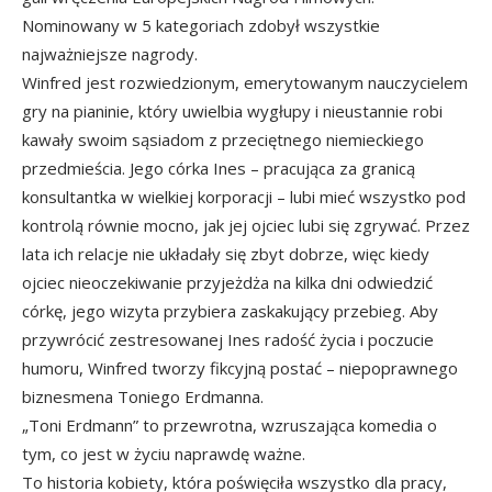
Nominowany w 5 kategoriach zdobył wszystkie
najważniejsze nagrody.
Winfred jest rozwiedzionym, emerytowanym nauczycielem
gry na pianinie, który uwielbia wygłupy i nieustannie robi
kawały swoim sąsiadom z przeciętnego niemieckiego
przedmieścia. Jego córka Ines – pracująca za granicą
konsultantka w wielkiej korporacji – lubi mieć wszystko pod
kontrolą równie mocno, jak jej ojciec lubi się zgrywać. Przez
lata ich relacje nie układały się zbyt dobrze, więc kiedy
ojciec nieoczekiwanie przyjeżdża na kilka dni odwiedzić
córkę, jego wizyta przybiera zaskakujący przebieg. Aby
przywrócić zestresowanej Ines radość życia i poczucie
humoru, Winfred tworzy fikcyjną postać – niepoprawnego
biznesmena Toniego Erdmanna.
„Toni Erdmann” to przewrotna, wzruszająca komedia o
tym, co jest w życiu naprawdę ważne.
To historia kobiety, która poświęciła wszystko dla pracy,