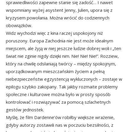
sprawiedliwości zapewne stanie się zadość… I nawet
wspomniany wyżej asystent Jenny, Julien, upora się z
kryzysem powołania. Można wrócić do codziennych
obowiązków.
Widz wychodzi więc z kina raczej uspokojony niż
poruszony. Europa Zachodnia nie jest może idealnym
miejscem, ale żyją w niej jeszcze ludzie dobrej woli i „ten
świat nie zginie nigdy dzięki nim. Nie! Nie! Nie!”. Rozziew,
który na chwilę odsłaniają twórcy – między spokojnym,
uporządkowanym mieszczańskim życiem a pełną
niebezpieczeństw egzystencją wykluczonych – zostaje w
epilogu szybko zakopany. Tak jakby rozmaite problemy
społeczne i kulturowe można było w prosty sposób
kontrolować i rozwiązywać za pomocą szlachetnych
gestów jednostek.
Myślę, że film Dardenne’ów robiłby większe wrażenie,
gdyby autorzy zostawili nas w poczuciu bezsilności, z