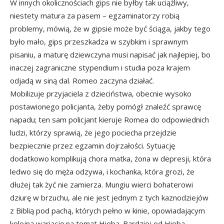
W innych okolicznościach gips nie byłby tak uciążliwy,
niestety matura za pasem – egzaminatorzy robią
problemy, mówią, że w gipsie może być ściąga, jakby tego
było mało, gips przeszkadza w szybkim i sprawnym
pisaniu, a maturę dziewczyna musi napisać jak najlepiej, bo
inaczej zagraniczne stypendium i studia poza krajem
odjadą w siną dal. Romeo zaczyna działać.
Mobilizuje przyjaciela z dzieciństwa, obecnie wysoko
postawionego policjanta, żeby pomógł znaleźć sprawcę
napadu; ten sam policjant kieruje Romea do odpowiednich
ludzi, którzy sprawią, że jego pociecha przejdzie
bezpiecznie przez egzamin dojrzałości. Sytuację
dodatkowo komplikują chora matka, żona w depresji, która
ledwo się do męża odzywa, i kochanka, która grozi, że
dłużej tak żyć nie zamierza. Mungiu wierci bohaterowi
dziurę w brzuchu, ale nie jest jednym z tych kaznodziejów
z Biblią pod pachą, których pełno w kinie, opowiadającym
kolejną wariację na temat Hioba. Bardziej od Hioba