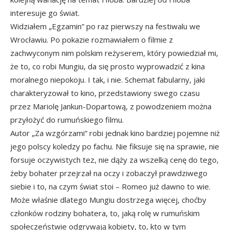
interesuje go świat.
Widziałem „Egzamin” po raz pierwszy na festiwalu we
Wrocławiu. Po pokazie rozmawiałem o filmie z
zachwyconym nim polskim reżyserem, który powiedział mi,
że to, co robi Mungiu, da się prosto wyprowadzić z kina
moralnego niepokoju. I tak, i nie. Schemat fabularny, jaki
charakteryzował to kino, przedstawiony swego czasu
przez Mariolę Jankun-Dopartową, z powodzeniem można
przyłożyć do rumuńskiego filmu.
Autor „Za wzgórzami” robi jednak kino bardziej pojemne niż
jego polscy koledzy po fachu. Nie fiksuje się na sprawie, nie
forsuje oczywistych tez, nie dąży za wszelką cenę do tego,
żeby bohater przejrzał na oczy i zobaczył prawdziwego
siebie i to, na czym świat stoi – Romeo już dawno to wie.
Może właśnie dlatego Mungiu dostrzega więcej, choćby
członków rodziny bohatera, to, jaką rolę w rumuńskim
społeczeństwie odgrywają kobiety, to, kto w tym