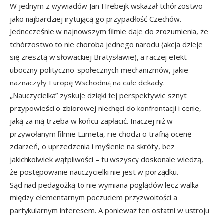
W jednym z wywiadów Jan Hrebejk wskazał tchórzostwo
jako najbardziej irytującą go przypadłość Czechów.
Jednocześnie w najnowszym filmie daje do zrozumienia, że
tchórzostwo to nie choroba jednego narodu (akcja dzieje
się zresztą w słowackiej Bratysławie), a raczej efekt
uboczny polityczno-społecznych mechanizmów, jakie
naznaczyły Europę Wschodnią na całe dekady.
„Nauczycielka” zyskuje dzięki tej perspektywie sznyt
przypowieści o zbiorowej niechęci do konfrontacji i cenie,
jaką za nią trzeba w końcu zapłacić. Inaczej niż w
przywołanym filmie Lumeta, nie chodzi o trafną ocenę
zdarzeń, o uprzedzenia i myślenie na skróty, bez
jakichkolwiek wątpliwości – tu wszyscy doskonale wiedzą,
że postępowanie nauczycielki nie jest w porządku.
Sąd nad pedagożką to nie wymiana poglądów lecz walka
między elementarnym poczuciem przyzwoitości a
partykularnym interesem. A ponieważ ten ostatni w ustroju