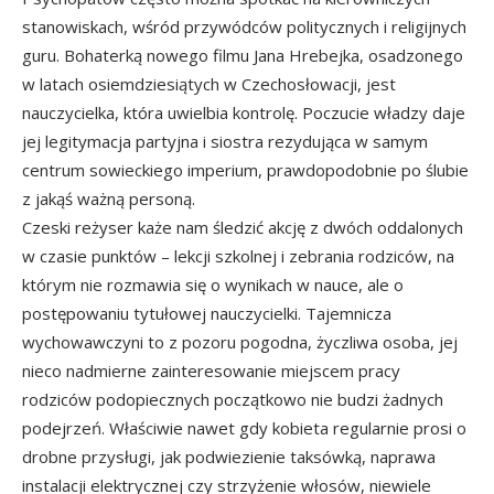
stanowiskach, wśród przywódców politycznych i religijnych
guru. Bohaterką nowego filmu Jana Hrebejka, osadzonego
w latach osiemdziesiątych w Czechosłowacji, jest
nauczycielka, która uwielbia kontrolę. Poczucie władzy daje
jej legitymacja partyjna i siostra rezydująca w samym
centrum sowieckiego imperium, prawdopodobnie po ślubie
z jakąś ważną personą.
Czeski reżyser każe nam śledzić akcję z dwóch oddalonych
w czasie punktów – lekcji szkolnej i zebrania rodziców, na
którym nie rozmawia się o wynikach w nauce, ale o
postępowaniu tytułowej nauczycielki. Tajemnicza
wychowawczyni to z pozoru pogodna, życzliwa osoba, jej
nieco nadmierne zainteresowanie miejscem pracy
rodziców podopiecznych początkowo nie budzi żadnych
podejrzeń. Właściwie nawet gdy kobieta regularnie prosi o
drobne przysługi, jak podwiezienie taksówką, naprawa
instalacji elektrycznej czy strzyżenie włosów, niewiele