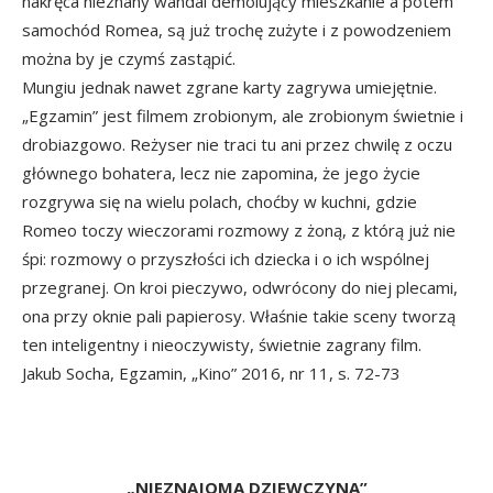
nakręca nieznany wandal demolujący mieszkanie a potem
samochód Romea, są już trochę zużyte i z powodzeniem
można by je czymś zastąpić.
Mungiu jednak nawet zgrane karty zagrywa umiejętnie.
„Egzamin” jest filmem zrobionym, ale zrobionym świetnie i
drobiazgowo. Reżyser nie traci tu ani przez chwilę z oczu
głównego bohatera, lecz nie zapomina, że jego życie
rozgrywa się na wielu polach, choćby w kuchni, gdzie
Romeo toczy wieczorami rozmowy z żoną, z którą już nie
śpi: rozmowy o przyszłości ich dziecka i o ich wspólnej
przegranej. On kroi pieczywo, odwrócony do niej plecami,
ona przy oknie pali papierosy. Właśnie takie sceny tworzą
ten inteligentny i nieoczywisty, świetnie zagrany film.
Jakub Socha, Egzamin, „Kino” 2016, nr 11, s. 72-73
„NIEZNAJOMA DZIEWCZYNA”