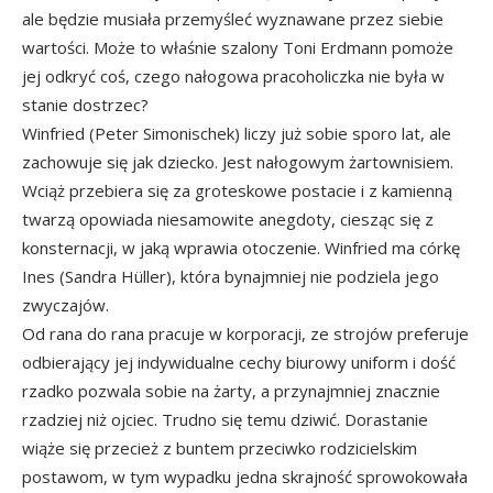
ale będzie musiała przemyśleć wyznawane przez siebie
wartości. Może to właśnie szalony Toni Erdmann pomoże
jej odkryć coś, czego nałogowa pracoholiczka nie była w
stanie dostrzec?
Winfried (Peter Simonischek) liczy już sobie sporo lat, ale
zachowuje się jak dziecko. Jest nałogowym żartownisiem.
Wciąż przebiera się za groteskowe postacie i z kamienną
twarzą opowiada niesamowite anegdoty, ciesząc się z
konsternacji, w jaką wprawia otoczenie. Winfried ma córkę
Ines (Sandra Hüller), która bynajmniej nie podziela jego
zwyczajów.
Od rana do rana pracuje w korporacji, ze strojów preferuje
odbierający jej indywidualne cechy biurowy uniform i dość
rzadko pozwala sobie na żarty, a przynajmniej znacznie
rzadziej niż ojciec. Trudno się temu dziwić. Dorastanie
wiąże się przecież z buntem przeciwko rodzicielskim
postawom, w tym wypadku jedna skrajność sprowokowała