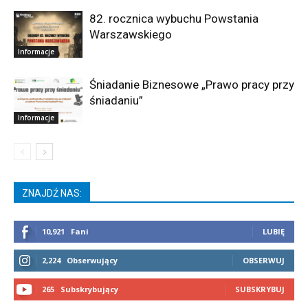
82. rocznica wybuchu Powstania
Warszawskiego
Informacje
Śniadanie Biznesowe „Prawo pracy przy
śniadaniu”
Informacje
ZNAJDŹ NAS:
10,921
Fani
LUBIĘ
2,224
Obserwujący
OBSERWUJ
265
Subskrybujący
SUBSKRYBUJ