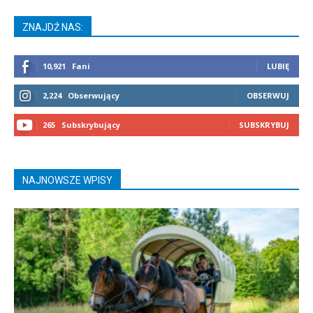
ZNAJDŹ NAS:
10,921
Fani
LUBIĘ
2,224
Obserwujący
OBSERWUJ
265
Subskrybujący
SUBSKRYBUJ
NAJNOWSZE WPISY