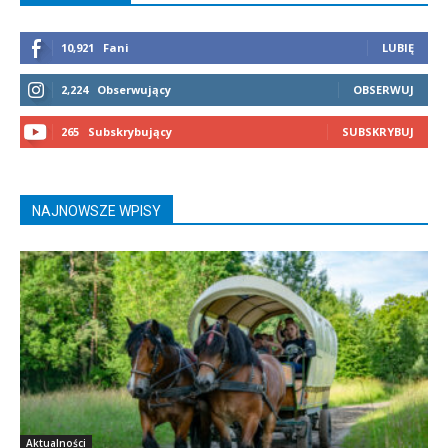
10,921
Fani
LUBIĘ
2,224
Obserwujący
OBSERWUJ
265
Subskrybujący
SUBSKRYBUJ
NAJNOWSZE WPISY
Aktualności