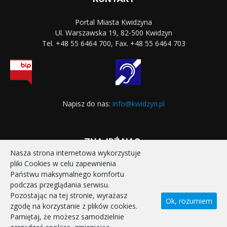
Portal Miasta Kwidzyna
Ul. Warszawska 19, 82-500 Kwidzyn
Tel. +48 55 6464 700, Fax. +48 55 6464 703
Napisz do nas:
info@kwidzyn.pl
ZNAJDŹ NAS:
Nasza strona internetowa wykorzystuje
pliki Cookies w celu zapewnienia
Państwu maksymalnego komfortu
podczas przeglądania serwisu.
Pozostając na tej stronie, wyrażasz
Ok, rozumiem
zgodę na korzystanie z plików cookies.
STRONA GŁÓWNA
REALIZOWANE PROJEKTY
Pamiętaj, że możesz samodzielnie
POLITYKA PRYWATNOŚCI
DEKLARACJA DOSTĘPNOŚCI