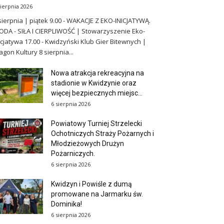
sierpnia 2026
sierpnia | piątek 9.00 - WAKACJE Z EKO-INICJATYWĄ.
DA - SIŁA I CIERPLIWOŚĆ | Stowarzyszenie Eko-
icjatywa 17.00 - Kwidzyński Klub Gier Bitewnych |
gon Kultury 8 sierpnia...
Nowa atrakcja rekreacyjna na
stadionie w Kwidzynie oraz
więcej bezpiecznych miejsc...
6 sierpnia 2026
Powiatowy Turniej Strzelecki
Ochotniczych Straży Pożarnych i
Młodzieżowych Drużyn
Pożarniczych.
6 sierpnia 2026
Kwidzyn i Powiśle z dumą
promowane na Jarmarku św.
Dominika!
6 sierpnia 2026