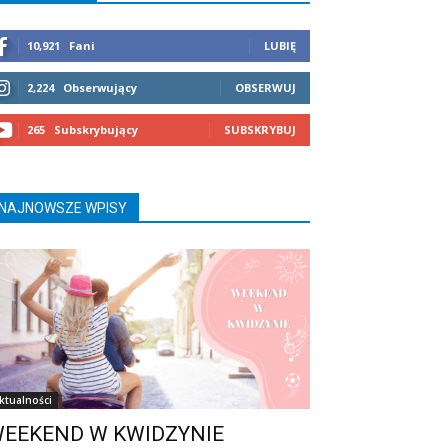
10,921
Fani
LUBIĘ
2,224
Obserwujący
OBSERWUJ
265
Subskrybujący
SUBSKRYBUJ
NAJNOWSZE WPISY
ktualności
EEKEND W KWIDZYNIE