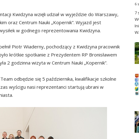
6 
7 
tacji Kwidzyna wzięli udział w wyjeździe do Warszawy,
WO
im oraz Centrum Nauki „Kopernik”. Wyjazd jest
In
 wysiłek w godnego reprezentowania Kwidzyna.
Wa
ełnił Piotr Wiaderny, pochodzący z Kwidzyna pracownik
ą było krótkie spotkanie z Prezydentem RP Bronisławem
a 2 godzinna wizyta w Centrum Nauki „Kopernik”.
 Team odbędzie się 5 października, kwalifikacje szkolne
zas wyścigu nasi reprezentanci startują ubrani w
miasta.