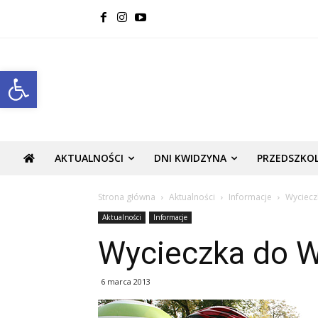
Open toolbar
AKTUALNOŚCI
DNI KWIDZYNA
PRZEDSZKO
Strona główna
Aktualności
Informacje
Wyciecz
Aktualności
Informacje
Wycieczka do 
6 marca 2013