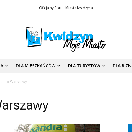
Oficjalny Portal Miasta Kwidzyna
LA
DLA MIESZKAŃCÓW
DLA TURYSTÓW
DLA BIZ
ka do Warszawy
Warszawy