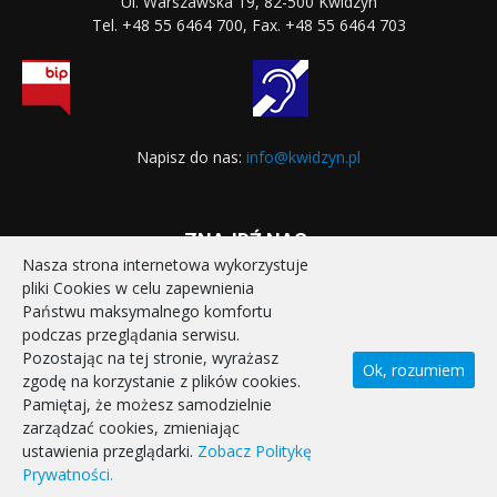
Ul. Warszawska 19, 82-500 Kwidzyn
Tel. +48 55 6464 700, Fax. +48 55 6464 703
Napisz do nas:
info@kwidzyn.pl
ZNAJDŹ NAS:
Nasza strona internetowa wykorzystuje
pliki Cookies w celu zapewnienia
Państwu maksymalnego komfortu
podczas przeglądania serwisu.
Pozostając na tej stronie, wyrażasz
Ok, rozumiem
zgodę na korzystanie z plików cookies.
STRONA GŁÓWNA
REALIZOWANE PROJEKTY
Pamiętaj, że możesz samodzielnie
POLITYKA PRYWATNOŚCI
DEKLARACJA DOSTĘPNOŚCI
zarządzać cookies, zmieniając
KONTAKT
ustawienia przeglądarki.
Zobacz Politykę
Prywatności.
© Miasto Kwidzyn 2026