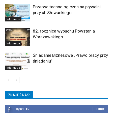
Przerwa technologiczna na pływalni
przy ul. Słowackiego
Informacje
82. rocznica wybuchu Powstania
Warszawskiego
Informacje
Śniadanie Biznesowe „Prawo pracy przy
śniadaniu”
Informacje
ZNAJDŹ NAS:
10,921
Fani
LUBIĘ