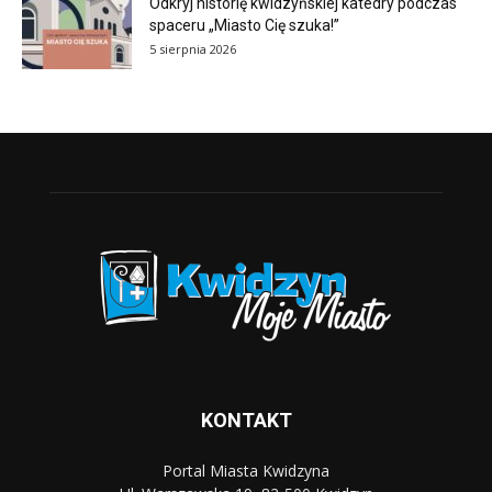
Odkryj historię kwidzyńskiej katedry podczas
spaceru „Miasto Cię szuka!”
5 sierpnia 2026
KONTAKT
Portal Miasta Kwidzyna