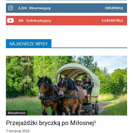
2,224
Obserwujący
OBSERWUJ
265
Subskrybujący
SUBSKRYBUJ
NAJNOWSZE WPISY
Aktualności
Przejażdżki bryczką po Miłosnej!
7 sierpnia 2026