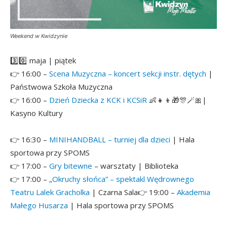
Weekend w Kwidzynie
3️⃣0️⃣ maja | piątek
👉 16:00 –
Scena Muzyczna – koncert sekcji instr. dętych
|
Państwowa Szkoła Muzyczna
👉 16:00 –
Dzień Dziecka z KCK i KCSiR
👶👧👦🎁🎊🪄🎀|
Kasyno Kultury
👉 16:30 –
MINIHANDBALL – turniej dla dzieci
| Hala
sportowa przy SPOMS
👉 17:00 –
Gry bitewne
– warsztaty | Biblioteka
👉 17:00 –
„Okruchy słońca” – spektakl Wędrownego
Teatru Lalek Gracholka
| Czarna Sala
👉 19:00 –
Akademia
Małego Husarza
| Hala sportowa przy SPOMS