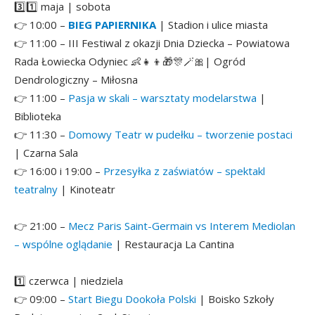
3️⃣1️⃣ maja | sobota
👉 10:00 –
BIEG PAPIERNIKA
| Stadion i ulice miasta
👉 11:00 – III Festiwal z okazji Dnia Dziecka – Powiatowa
Rada Łowiecka Odyniec 👶👧👦🎁🎊🪄🎀| Ogród
Dendrologiczny – Miłosna
👉 11:00 –
Pasja w skali – warsztaty modelarstwa
|
Biblioteka
👉
11:30 –
Domowy Teatr w pudełku – tworzenie postaci
| Czarna Sala
👉
16:00 i 19:00 –
Przesyłka z zaświatów – spektakl
teatralny
| Kinoteatr
👉 21
:00 –
Mecz Paris Saint-Germain vs Interem Mediolan
– wspólne oglądanie
| Restauracja La Cantina
1️⃣ czerwca | niedziela
👉 09
:00 –
Start Biegu Dookoła Polski
| Boisko Szkoły