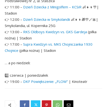
Podstawowej nr 2, ul. Staszica
👉
11:00 –
Dzień Dziecka z Minigolfem – KCSiR
👶👧👦🎊
|
Stadion
👉
12:00 –
Dzień Dziecka w Smykolandii
👶👧👦🎁🎊🪄🎀
|
Smykolandia, ul. Kopernika 25G
👉
13:00 –
RKS Oldboys Kwidzyn vs. GKS Gardeja
(piłka
nożna) | Stadion
👉
17:00 –
Supra Kwidzyn vs. MKS Chojniczanka 1930
Chojnice
(piłka nożna) | Stadion
… a po niedzieli:
2️⃣ czerwca | poniedziałek
👉 19:00 –
DKF Powiększenie: „FLOW”
| Kinoteatr