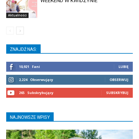
WEEKEND W KWIDZYNIE
Aktualności
ZNAJDŹ NAS:
10,921
Fani
LUBIĘ
2,224
Obserwujący
OBSERWUJ
265
Subskrybujący
SUBSKRYBUJ
NAJNOWSZE WPISY