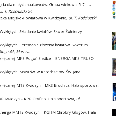
ęcia dla małych naukowców. Grupa wiekowa: 5-7 lat.
ul. T. Kościuszki 54.
oteka Miejsko-Powiatowa w Kwidzynie,
ul. T. Kościuszki
yklętych. Składanie kwiatów. Skwer Żołnierzy
Wyklętych. Ceremonia złożenia kwiatów. Skwer im.
Długa 4A, Mareza.
ce ręcznej: MKS Pogoń Siedlce – ENERGA MKS TRUSO
Wyklętych. Msza św. w Katedrze pw. Św. Jana
e ręcznej: MTS Kwidzyn – MKS Brodnica. Hala sportowa,
SAR Kwidzyn – KPR Gryfino. Hala sportowa,
ul.
 Energa MMTS Kwidzyn – KGHM Chrobry Głogów. Hala