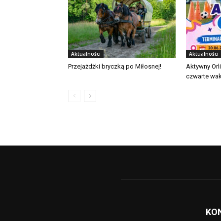
Aktualności
Aktualności
Przejażdżki bryczką po Miłosnej!
Aktywny Orl
czwarte wak
KO