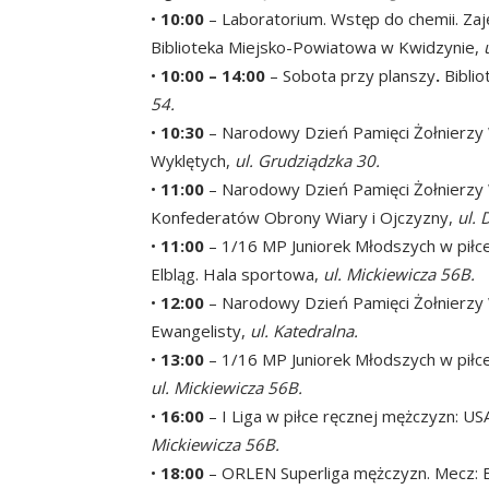
•
10:00
– Laboratorium. Wstęp do chemii. Zaj
Biblioteka Miejsko-Powiatowa w Kwidzynie,
•
10:00 – 14:00
– Sobota przy planszy
.
Bibli
54.
•
10:30
– Narodowy Dzień Pamięci Żołnierzy W
Wyklętych,
ul. Grudziądzka 30.
•
11:00
– Narodowy Dzień Pamięci Żołnierzy 
Konfederatów Obrony Wiary i Ojczyzny,
ul. 
•
11:00
– 1/16 MP Juniorek Młodszych w pił
Elbląg. Hala sportowa,
ul. Mickiewicza 56B.
•
12:00
– Narodowy Dzień Pamięci Żołnierzy 
Ewangelisty,
ul. Katedralna.
•
13:00
– 1/16 MP Juniorek Młodszych w piłc
ul. Mickiewicza 56B.
•
16:00
– I Liga w piłce ręcznej mężczyzn: U
Mickiewicza 56B.
•
18:00
– ORLEN Superliga mężczyzn. Mecz: