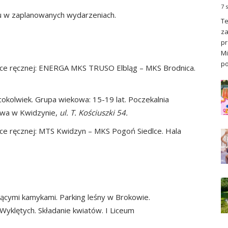
7 
u w zaplanowanych wydarzeniach.
Te
za
pr
Mi
po
łce ręcznej: ENERGA MKS TRUSO Elbląg – MKS Brodnica.
cokolwiek. Grupa wiekowa: 15-19 lat. Poczekalnia
towa w Kwidzynie,
ul. T. Kościuszki 54.
ce ręcznej: MTS Kwidzyn – MKS Pogoń Siedlce. Hala
jącymi kamykami. Parking leśny w Brokowie.
yklętych. Składanie kwiatów. I Liceum