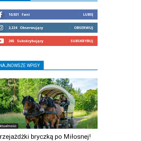
10,921
Fani
LUBIĘ
2,224
Obserwujący
OBSERWUJ
265
Subskrybujący
SUBSKRYBUJ
NAJNOWSZE WPISY
ktualności
rzejażdżki bryczką po Miłosnej!