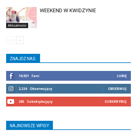
WEEKEND W KWIDZYNIE
Aktualności
ZNAJDŹ NAS:
10,921
Fani
LUBIĘ
2,224
Obserwujący
OBSERWUJ
265
Subskrybujący
SUBSKRYBUJ
NAJNOWSZE WPISY