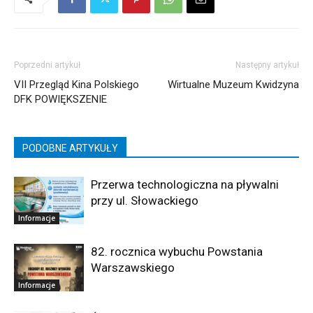
Poprzedni artykuł
Następny artykuł
VII Przegląd Kina Polskiego
Wirtualne Muzeum Kwidzyna
DFK POWIĘKSZENIE
PODOBNE ARTYKUŁY
Przerwa technologiczna na pływalni
przy ul. Słowackiego
Informacje
82. rocznica wybuchu Powstania
Warszawskiego
Informacje