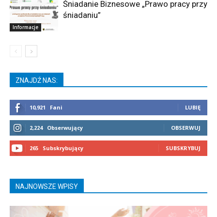
Śniadanie Biznesowe „Prawo pracy przy
śniadaniu”
Informacje
ZNAJDŹ NAS:
10,921
Fani
LUBIĘ
2,224
Obserwujący
OBSERWUJ
265
Subskrybujący
SUBSKRYBUJ
NAJNOWSZE WPISY