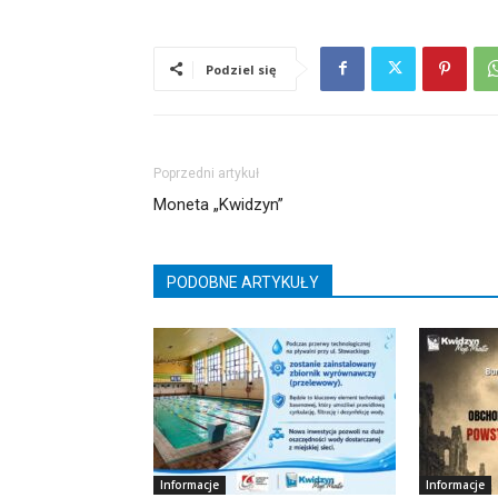
Podziel się
Poprzedni artykuł
Moneta „Kwidzyn”
PODOBNE ARTYKUŁY
Informacje
Informacje