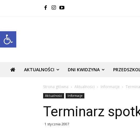
Open toolbar
AKTUALNOŚCI
DNI KWIDZYNA
PRZEDSZKO
Strona główna
Aktualności
Informacje
Termina
Aktualności
Informacje
Terminarz spot
1 stycznia 2007