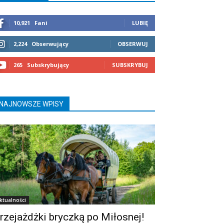
10,921
Fani
LUBIĘ
2,224
Obserwujący
OBSERWUJ
265
Subskrybujący
SUBSKRYBUJ
NAJNOWSZE WPISY
ktualności
rzejażdżki bryczką po Miłosnej!