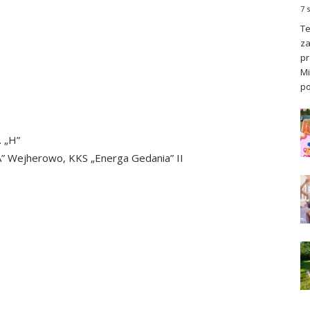
7 
Te
za
pr
Mi
po
. „H”
KA” Wejherowo, KKS „Energa Gedania” II