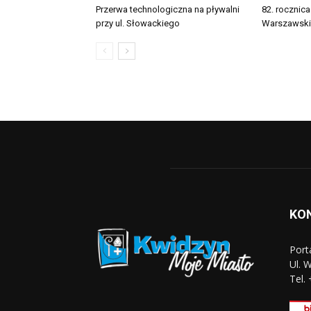
Przerwa technologiczna na pływalni
82. rocznic
przy ul. Słowackiego
Warszawsk
KO
Port
Ul. 
Tel.