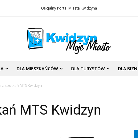
Oficjalny Portal Miasta Kwidzyna
LA
DLA MIESZKAŃCÓW
DLA TURYSTÓW
DLA BIZ
rz spotkań MTS Kwidzyn
kań MTS Kwidzyn