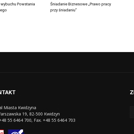
a wybuchu Powstania
Śniadanie Biznesowe „Prawo pracy
iego
przy śniadaniu”
NTAKT
Z
al Miasta Kwidzyna
Warszawska 19, 82-500 Kwidzyn
 +48 55 6464 700, Fax. +48 55 6464 703