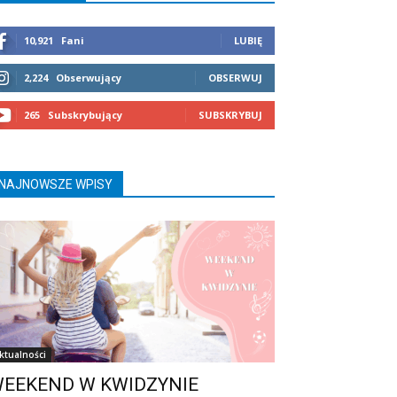
10,921
Fani
LUBIĘ
2,224
Obserwujący
OBSERWUJ
265
Subskrybujący
SUBSKRYBUJ
NAJNOWSZE WPISY
ktualności
EEKEND W KWIDZYNIE