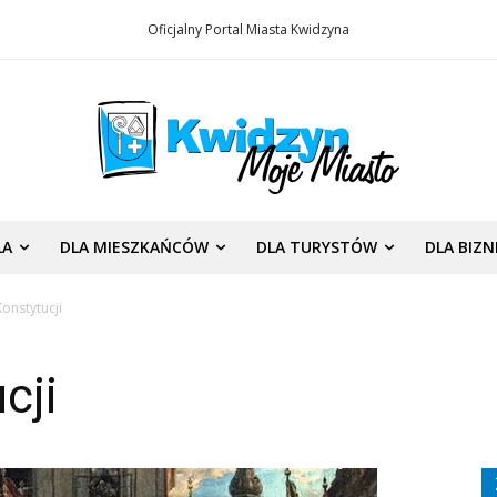
Oficjalny Portal Miasta Kwidzyna
LA
DLA MIESZKAŃCÓW
DLA TURYSTÓW
DLA BIZ
onstytucji
cji