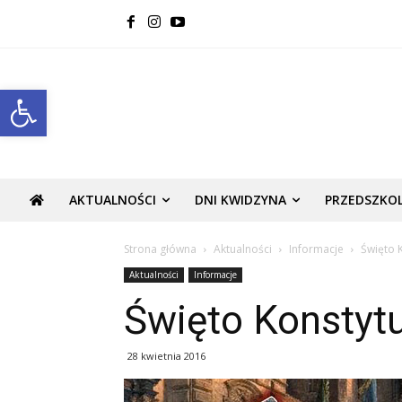
Open toolbar
AKTUALNOŚCI
DNI KWIDZYNA
PRZEDSZKO
Strona główna
Aktualności
Informacje
Święto K
Aktualności
Informacje
Święto Konstytu
28 kwietnia 2016