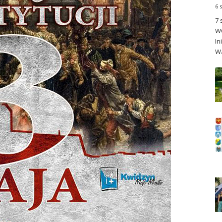
6 
7 
WO
In
Wa