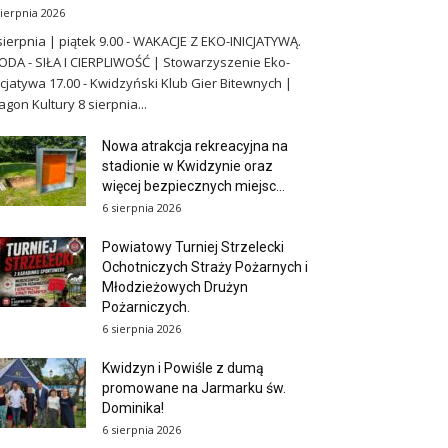
sierpnia 2026
sierpnia | piątek 9.00 - WAKACJE Z EKO-INICJATYWĄ.
DA - SIŁA I CIERPLIWOŚĆ | Stowarzyszenie Eko-
icjatywa 17.00 - Kwidzyński Klub Gier Bitewnych |
gon Kultury 8 sierpnia...
Nowa atrakcja rekreacyjna na
stadionie w Kwidzynie oraz
więcej bezpiecznych miejsc...
6 sierpnia 2026
Powiatowy Turniej Strzelecki
Ochotniczych Straży Pożarnych i
Młodzieżowych Drużyn
Pożarniczych.
6 sierpnia 2026
Kwidzyn i Powiśle z dumą
promowane na Jarmarku św.
Dominika!
6 sierpnia 2026