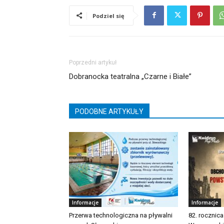
Podziel się
Poprzedni artykuł
Dobranocka teatralna „Czarne i Białe”
PODOBNE ARTYKUŁY
Informacje
Informacje
Przerwa technologiczna na pływalni
82. rocznic