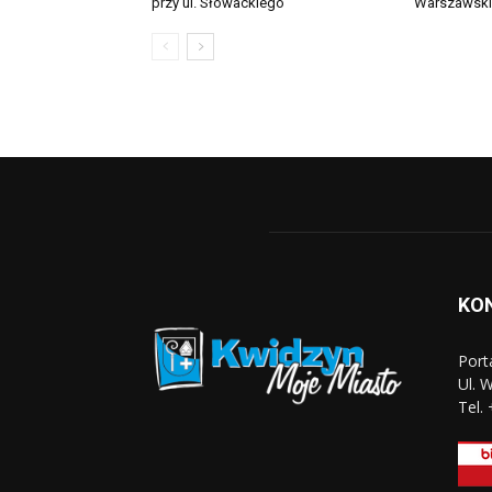
przy ul. Słowackiego
Warszawsk
KO
Port
Ul. 
Tel.