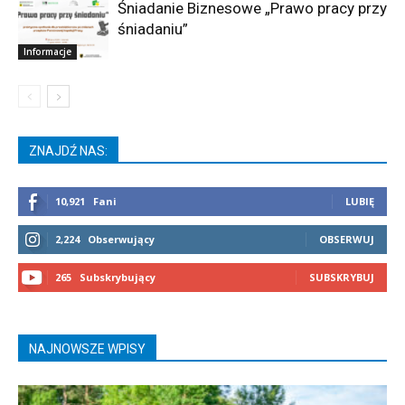
Śniadanie Biznesowe „Prawo pracy przy
śniadaniu”
Informacje
ZNAJDŹ NAS:
10,921
Fani
LUBIĘ
2,224
Obserwujący
OBSERWUJ
265
Subskrybujący
SUBSKRYBUJ
NAJNOWSZE WPISY