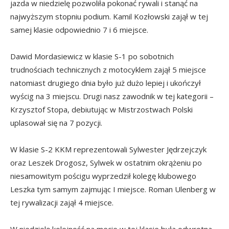
jazda w niedzielę pozwoliła pokonać rywali i stanąć na
najwyższym stopniu podium. Kamil Kozłowski zajął w tej
samej klasie odpowiednio 7 i 6 miejsce.
Dawid Mordasiewicz w klasie S-1 po sobotnich
trudnościach technicznych z motocyklem zajął 5 miejsce
natomiast drugiego dnia było już dużo lepiej i ukończył
wyścig na 3 miejscu. Drugi nasz zawodnik w tej kategorii –
Krzysztof Stopa, debiutując w Mistrzostwach Polski
uplasował się na 7 pozycji.
W klasie S-2 KKM reprezentowali Sylwester Jędrzejczyk
oraz Leszek Drogosz, Sylwek w ostatnim okrążeniu po
niesamowitym pościgu wyprzedził kolegę klubowego
Leszka tym samym zajmując I miejsce. Roman Ulenberg w
tej rywalizacji zajął 4 miejsce.
W niedzielę kolejność na mecie w tej klasie była odwrotna.