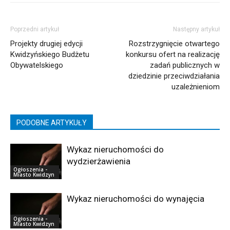
Poprzedni artykuł
Następny artykuł
Projekty drugiej edycji
Rozstrzygnięcie otwartego
Kwidzyńskiego Budżetu
konkursu ofert na realizację
Obywatelskiego
zadań publicznych w
dziedzinie przeciwdziałania
uzależnieniom
PODOBNE ARTYKUŁY
Wykaz nieruchomości do
wydzierżawienia
Ogłoszenia -
Miasto Kwidzyn
Wykaz nieruchomości do wynajęcia
Ogłoszenia -
Miasto Kwidzyn